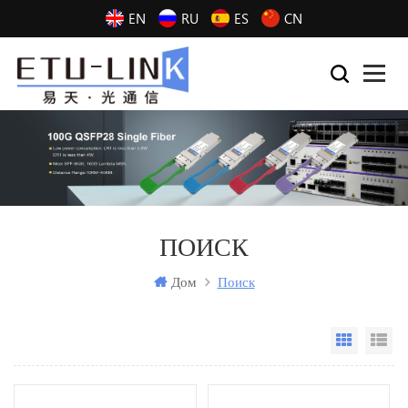
EN
RU
ES
CN
ПОИСК
Дом
Поиск
Grid Vi
Li