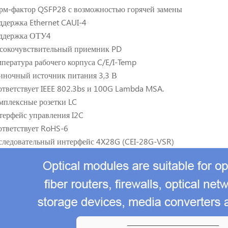
м-фактор QSFP28 с возможностью горячей замены
держка Ethernet CAUI-4
держка ОТУ4
окочувствительный приемник PD
пература рабочего корпуса C/E/I-Temp
ночный источник питания 3,3 В
тветствует IEEE 802.3bs и 100G Lambda MSA.
плексные розетки LC
ерфейс управления I2C
тветствует RoHS-6
ледовательный интерфейс 4X28G (CEI-28G-VSR)