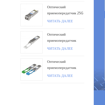
км LC
Оптический
приемопередатчик 25G
SFP28 ZR 1310 нм 80
ЧИТАТЬ ДАЛЕЕ
км LC
Оптический
приемопередатчик
100G QSFP28 ZR4
ЧИТАТЬ ДАЛЕЕ
80KM LC поколения II
Оптический
приемопередатчик
100G QSFP28 BIDI 40
ЧИТАТЬ ДАЛЕЕ
км LC