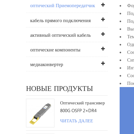
Фор
оптический Приемопередатчик
Под
кабель прямого подключения
Под
Выс
активный оптический кабель
Тем
Оди
оптические компоненты
Соо
Сим
медиаконвертер
Инт
Соо
Пос
НОВЫЕ ПРОДУКТЫ
Оптический трансивер
800G OSFP 2×DR4
1310nm 500M MPO12 с
ЧИТАТЬ ДАЛЕЕ
DDM