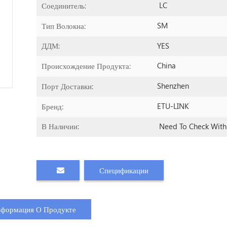
LC
Соединитель:
SM
Тип Волокна:
YES
ДДМ:
China
Происхождение Продукта:
Shenzhen
Порт Доставки:
ETU-LINK
Бренд:
Need To Check Wit
В Наличии:
Спецификации
формация О Продукте