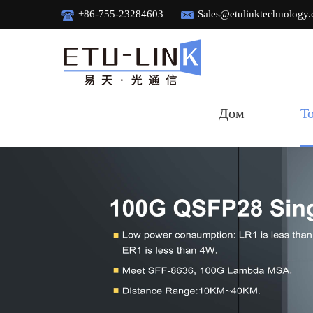
+86-755-23284603
Sales@etulinktechnology
Дом
Т