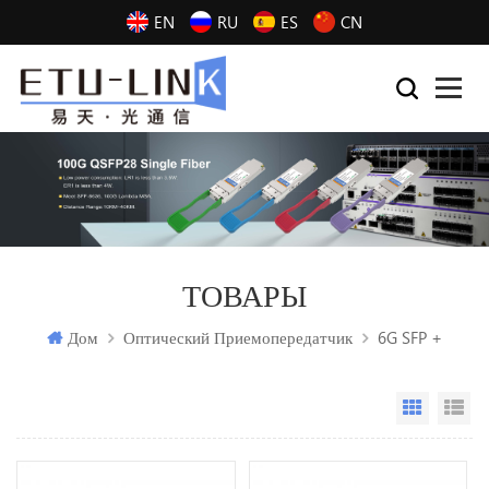
EN
RU
ES
CN
ТОВАРЫ
Дом
Оптический Приемопередатчик
6G SFP +
Grid Vi
Li