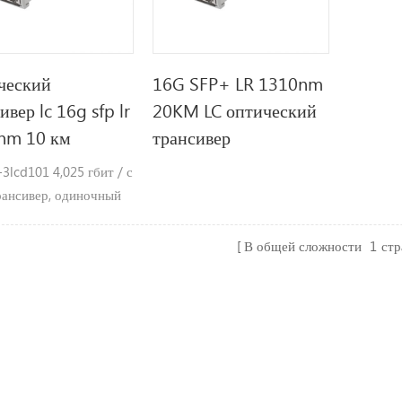
ческий
16G SFP+ LR 1310nm
ивер lc 16g sfp lr
20KM LC оптический
nm 10 км
трансивер
3lcd101 4,025 гбит / с
рансивер, одиночный
 10km достигать
ностиØ поддерживает
В общей сложности
1
ст
025Gbps битрейтыØ
sfp с возможностью
й заменыØ131 0 нм
зерный и контактный
од , до 10 км для smf
а передачØ совместим