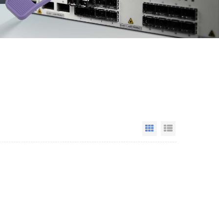
Grid View
List View