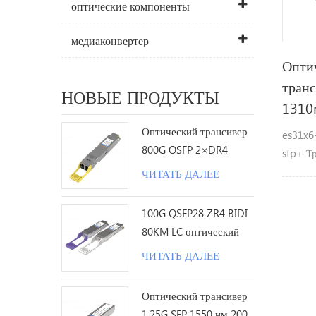
оптические компоненты
медиаконвертер
Опти
транс
НОВЫЕ ПРОДУКТЫ
1310
Оптический трансивер
es31x6-
800G OSFP 2×DR4
sfp+ Т
1310nm 500M MPO12 с
режим,
ЧИТАТЬ ДАЛЕЕ
DDM
Особен
до 14.
100G QSFP28 ZR4 BIDI
следы 
80KM LC оптический
горяче
трансивер
ЧИТАТЬ ДАЛЕЕ
dfb ла
фотоди
Оптический трансивер
коробк
1.25G SFP 1550 нм 200