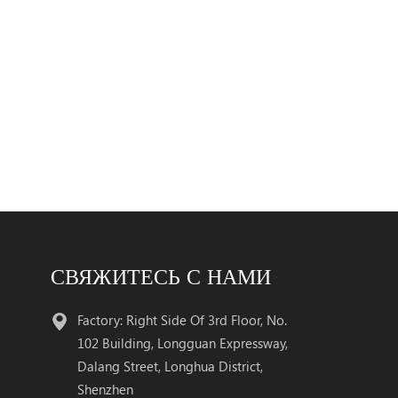
СВЯЖИТЕСЬ С НАМИ
Factory: Right Side Of 3rd Floor, No.
102 Building, Longguan Expressway,
Dalang Street, Longhua District,
Shenzhen