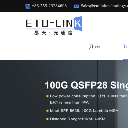
+86-755-23284603
Sales@etulinktechnology
Дом
Т