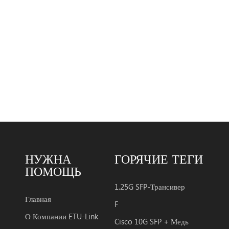
чи с smf. трансивер
 из три разделы : a
зерный передатчик,a
тный фотодиод,
ированный с
мпедансным
лителем (tia) и блок
ения
онтроллером. m
 удовлетворяют
аниям лазерной
НУЖНА
ГОРЯЧИЕ ТЕГИ
ности класса I. в
ПОМОЩЬ
ер s are c
тимость с
1.25G SFP-Трансивер
ением sfp с
Главная
F
ькими источниками и
О Компании ETU-Link
Cisco 10G SFP + Медь
72 d функции цифровой