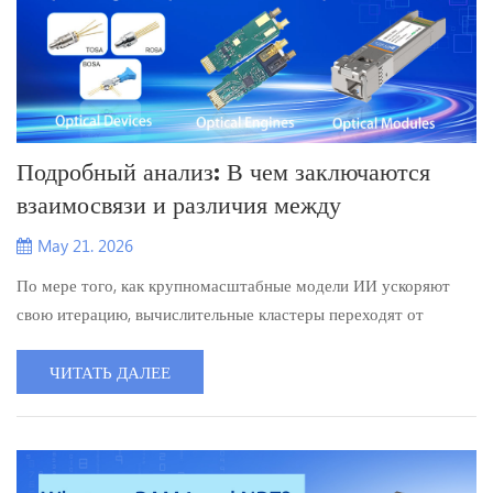
Подробный анализ: В чем заключаются
взаимосвязи и различия между
оптическими модулями, оптическими
May 21. 2026
модулями и оптическими устройствами?
По мере того, как крупномасштабные модели ИИ ускоряют
свою итерацию, вычислительные кластеры переходят от
«тысяч карт» к «десяткам тысяч карт» и «сотням тысяч карт».
Подобно «кровеносным сосудам», соединяющим
ЧИТАТЬ ДАЛЕЕ
вычислительные мощности , Внутренние иерархические
взаимосвязи в оптической связи приобретают все большее
значение. Однако оптические устройства, оптические модули и
оптические модули — это н...