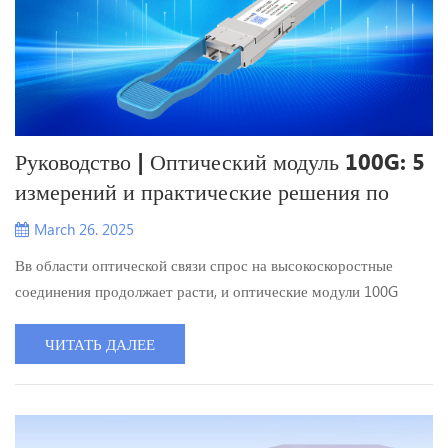
Руководство | Оптический модуль 100G: 5
измерений и практические решения по
выбору
March 26. 2025
Вв области оптической связи спрос на высокоскоростные
соединения продолжает расти, и оптические модули 100G
стали ядром построения интеллектуальных сетей.
Столкнувшись с различными моделями, такими
ЧИТАТЬ ДАЛЕЕ
какSR4/LR4/ER4, как инженерам выбирать? В этой статье
используются 5 основных классификационных измерений +
практические решения по выбору, которые помогут вам
преодолеть трудности выбора! 1. УпаковкаДо...