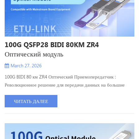
100G QSFP28 BIDI 80KM ZR4
Оптический модуль
March 27. 2026
100G BIDI 80 км ZR4 Оптический Приемопередатчик :
Революционное решение для передачи данных на большие
расстояния. I . Обзор рынка: Рост спроса и развитие
технологий стимулируют внедрение. Обусловленный
ЧИТАТЬ ДАЛЕЕ
развитием межсоединений центров обработки данных,
развертыванием сетей 5G и модернизацией городских
магистральных сетей, спрос на 100G BIDI 80km ZR4 Рост
продаж оптических модулей продолжается. Его...