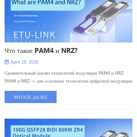
Что такое PAM4 и NRZ?
April 28. 2026
Сравнительный анализ технологий модуляции PAM4 и NRZ.
PAM4 и NRZ — две основные технологии цифровой модуляции
сигналов, используемые в оптической связи и
высокоскоростной передаче данных. Их принципиальные
ЧИТАТЬ ДАЛЕЕ
различия заключаются в количестве уровней сигнала,
эффективности передачи и помехоустойчивости. В
дальнейшем анализе они будут рассмотрены с трех точек
зрения: принципы работы, характеристики и ...