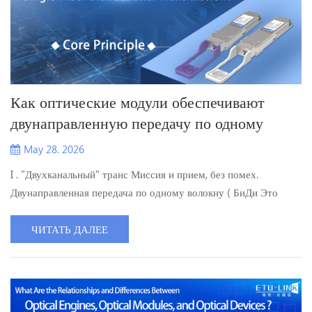
Как оптические модули обеспечивают
двунаправленную передачу по одному
волокну?
May 28. 2026
I . "Двухканальный" транс Миссия и прием, без помех.
Двунаправленная передача по одному волокну ( БиДи Это
означает, что передача и прием данных могут осуществляться
одновременно в одном оптическом волокне, в отличие от
ЧИТАТЬ ДАЛЕЕ
обычных оптических волокон, которые используют два
отдельных провода для передачи и приема. Основной принцип
этой технологии заключается в сочетании
мультиплексирования по длине во...