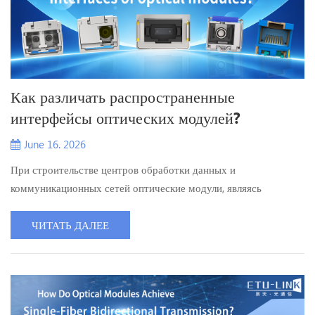
Как различать распространенные
интерфейсы оптических модулей?
June 16. 2026
При строительстве центров обработки данных и
коммуникационных сетей оптические модули, являясь
ключевыми компонентами для преобразования
фотоэлектрических сигналов, напрямую определяют
ЧИТАТЬ ДАЛЕЕ
совместимость оборудования и производительность передачи
данных через типы своих интерфейсов. Правильное понимание
и различение различных часто используемых интерфейсов
является необходимым знанием для сетевых инжен...