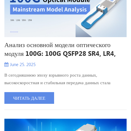
Анализ основной модели оптического
модуля 100G: 100G QSFP28 SR4, LR4,
ER4 и ZR4
June 25. 2025
В сегодняшнюю эпоху взрывного роста данных,
высокоскоростная и стабильная передача данных стала
требованием различных отраслей. Как важный компонент сети
100G, основной компонент 100G В Двухволоконный
ЧИТАТЬ ДАЛЕЕ
оптический модуль SFP28 привлек большое внимание. Сегодня
мы подробно проанализируем четыре основные модели
двухволоконных оптических модулей 100G QSFP28: QSFP28-
100G-SR4, QSFP28-100G-LR4, QSFP28-100...