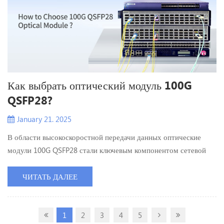
Как выбрать оптический модуль 100G
QSFP28?
January 21. 2025
В области высокоскоростной передачи данных оптические
модули 100G QSFP28 стали ключевым компонентом сетевой
связи. Благодаря непрерывному расширению шкалы центра
обработки данных и расширением сетевого покрытия, как
ЧИТАТЬ ДАЛЕЕ
выбрать правильный оптический модуль - одноволокно (BIDI)
или многоволокно, стало важной проблемой, которую многие
1
2
3
4
5
сетевые инженеры и лица, принимающие решения, должны