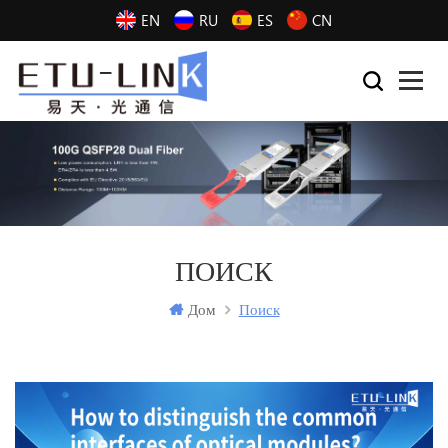
EN
RU
ES
CN
ПОИСК
Дом
Поиск