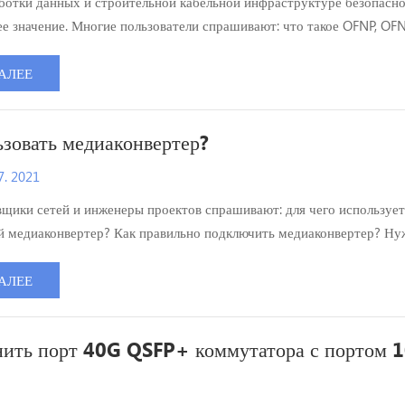
ботки данных и строительной кабельной инфраструктуре безопасн
 значение. Многие пользователи спрашивают: что такое OFNP, OFN
чают эти классы огнестойкости? Какой из них следует использовать
тояков или внутренних помещений? Классы огнестойкости оптическ
АЛЕЕ
азделить на три типа: OFN, OFNR и OFNP. В этой статье объясняются
ьзовать медиаконвертер?
. 2021
щики сетей и инженеры проектов спрашивают: для чего использует
й медиаконвертер? Как правильно подключить медиаконвертер? Ну
едиаконвертеры в парах? На какие моменты следует обратить вним
и? В этой статье представлены принцип работы, классификация, по
АЛЕЕ
ния и практические меры предосторожности при использовани...
нить порт 40G QSFP+ коммутатора с портом 