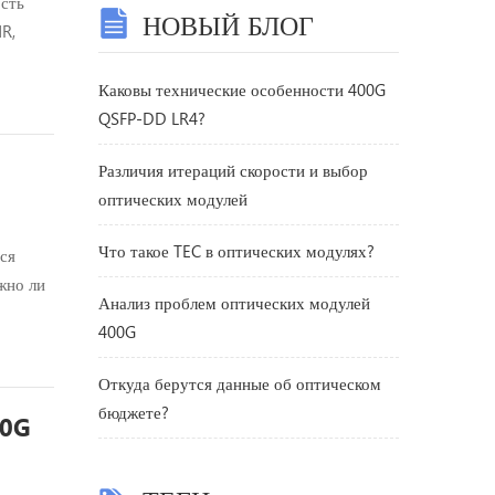
ость
НОВЫЙ БЛОГ
R,
 для
их
Каковы технические особенности 400G
...
QSFP-DD LR4?
Различия итераций скорости и выбор
оптических модулей
Что такое TEC в оптических модулях?
ся
жно ли
Анализ проблем оптических модулей
ание во
400G
шаговая
Откуда берутся данные об оптическом
бюджете?
10G