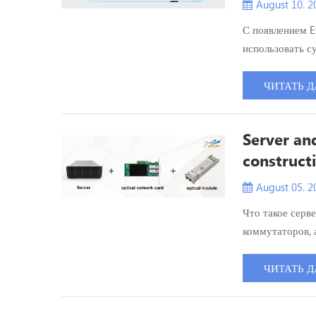
August 10. 2
С появлением E
использовать с
Другими словам
существующих у
ЧИТАТЬ Д
подключить пор
лучше...
Server an
construct
August 05. 2
Что такое серв
коммутаторов, 
сценариями в к
статье предста
ЧИТАТЬ Д
высокоскоростн