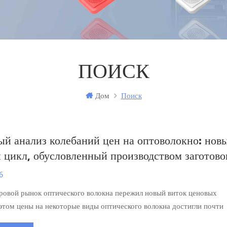
ПОИСК
Дом
Поиск
ый анализ колебаний цен на оптоволокно: нов
 цикл, обусловленный производством заготово
го волокна, расширением производства и обла
6
я.
ровой рынок оптического волокна пережил новый виток ценовых
 этом цены на некоторые виды оптического волокна достигли почти
симумов. Это явление является результатом множества факторов, 