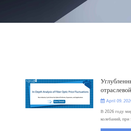
Углубленн
отраслевой
оптическо
April 09. 202
применени
В 2026 году ми
колебаний, при
семилетних мак