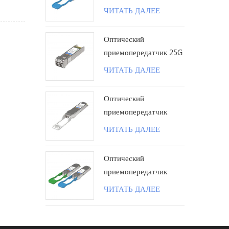
 этой
100G QSFP28 LR с
ЧИТАТЬ ДАЛЕЕ
ии
одинарной лямбдой 10
км LC
Оптический
приемопередатчик 25G
SFP28 ZR 1310 нм 80
ЧИТАТЬ ДАЛЕЕ
км LC
Оптический
приемопередатчик
100G QSFP28 ZR4
ЧИТАТЬ ДАЛЕЕ
80KM LC поколения II
Оптический
приемопередатчик
100G QSFP28 BIDI 40
ЧИТАТЬ ДАЛЕЕ
км LC