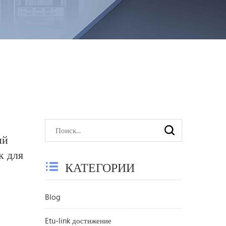
ый
к для
КАТЕГОРИИ
стями
Blog
включая
Etu-link достижение