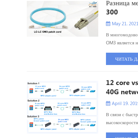
Разница 
300
May 21. 202
В многомодово
OM3 является 
многомодового 
300? В чем раз
ЧИТАТЬ Д
моего центра о
пропускная ...
12 core vs
40G netwo
April 19. 201
В связи с быст
высокоскоростн
предприятий и