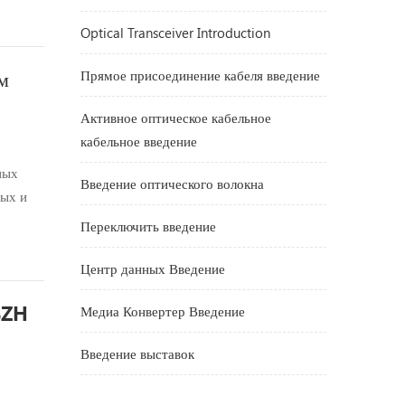
овых
Optical Transceiver Introduction
м
Прямое присоединение кабеля введение
Активное оптическое кабельное
кабельное введение
ных
Введение оптического волокна
ных и
сть
Переключить введение
иваются
Центр данных Введение
SZH
Медиа Конвертер Введение
Введение выставок