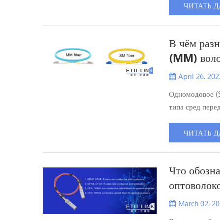
дефицит загото
ЧИТАТЬ Д
производственн
областей прим..
В чём раз
(MM) вол
April 26. 202
Одномодовое (
типа сред пере
корпоративных 
передачи, даль
ЧИТАТЬ Д
их определения
Что обозн
оптоволок
March 02. 2