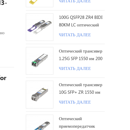
ЧИТАТЬ ДАЛЕЕ
M3-
DDM
100G QSFP28 ZR4 BIDI
80KM LC оптический
трансивер
кно
ЧИТАТЬ ДАЛЕЕ
 OM3-
Оптический трансивер
ля
1.25G SFP 1550 нм 200
ение,
км LC
ЧИТАТЬ ДАЛЕЕ
for
Оптический трансивер
10G SFP+ ZR 1550 нм
120 км LC
ЧИТАТЬ ДАЛЕЕ
Оптический
онные
приемопередатчик