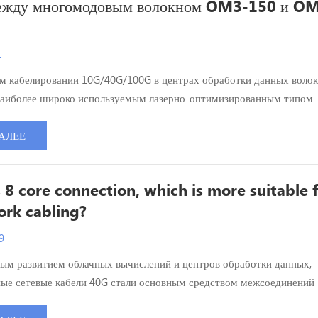
между многомодовым волокном OM3-150 и O
1
м кабелировании 10G/40G/100G в центрах обработки данных воло
наиболее широко используемым лазерно-оптимизированным типом
волокна. Многие пользователи спрашивают: Что такое OM3-150 и
ница между OM3-150 и OM3-300? Какой вариант следует выбрать д
АЛЕЕ
бработки данных? В этой статье подробно объясняются их определ
 8 core connection, which is more suitable 
rk cabling?
9
рым развитием облачных вычислений и центров обработки данных,
ые сетевые кабели 40G стали основным средством межсоединений
 центров обработки данных. Традиционные двухжильные оптоволок