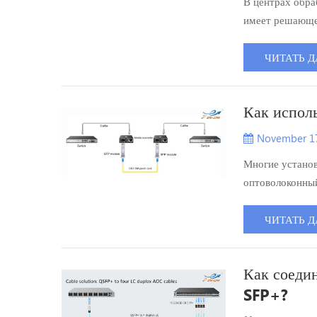
В центрах обра
имеет решающее
LSZH? Что озна
зон пленума, с
ЧИТАТЬ Д
кабелейможно р
Как испол
November 17
Многие установ
оптоволоконны
использовать м
время установк
ЧИТАТЬ Д
схема подключе
Как соеди
SFP+?