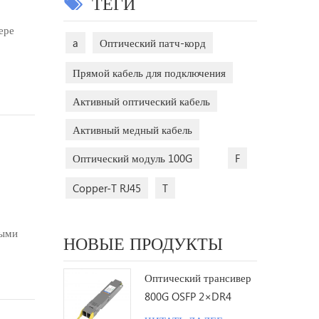
ТЕГИ
ере
a
Оптический патч-корд
SFP+ и
Прямой кабель для подключения
Активный оптический кабель
з них
Активный медный кабель
Оптический модуль 100G
F
Copper-T RJ45
T
выми
НОВЫЕ ПРОДУКТЫ
В этой
ров,
Оптический трансивер
о...
800G OSFP 2×DR4
1310nm 500M MPO12 с