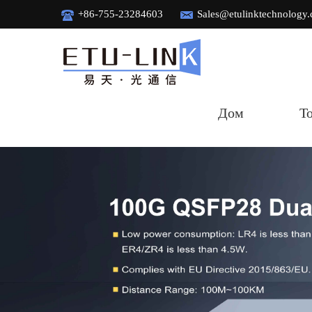
+86-755-23284603
Sales@etulinktechnology
Дом
Т