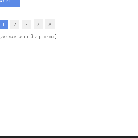
ьше не соответствуют требованиям высокой плотности проводки. В
АЛЕЕ
риваются производительность, преимущества, недостатки и сценар
1
2
3
ей сложности
3
страницы