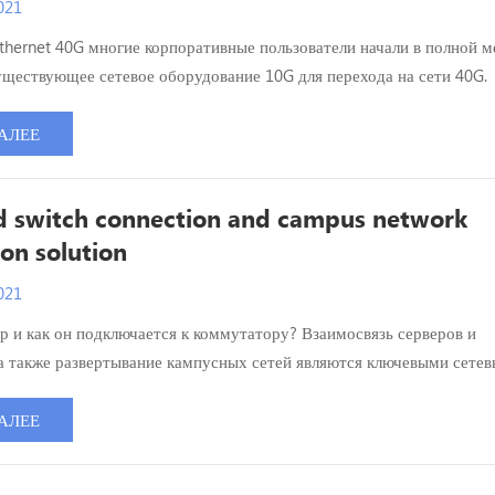
021
thernet 40G многие корпоративные пользователи начали в полной м
уществующее сетевое оборудование 10G для перехода на сети 40G.
и, это предполагает использование коммутаторов 40G с портами Q
стройств 10G (коммутаторов и серверов) с портами SFP+. Как
АЛЕЕ
т 40G QSFP+ к порту 10G SFP+? Какие решения доступны? Какое и
d switch connection and campus network
ion solution
021
ер и как он подключается к коммутатору? Взаимосвязь серверов и
а также развертывание кампусных сетей являются ключевыми сете
орпоративных, образовательных и дата-центровых коммуникациях. 
влены комплексные решения для подключения серверов и коммутато
АЛЕЕ
ой оптической связи и надежного построения кампусных сетей с исп