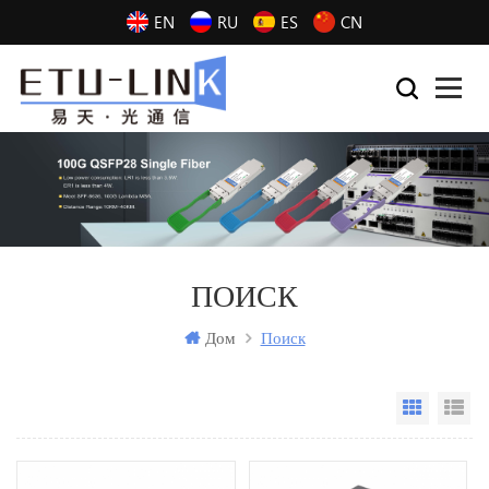
EN
RU
ES
CN
ПОИСК
Дом
Поиск
Grid Vi
Li