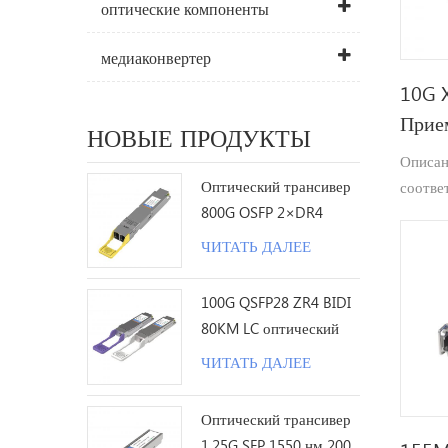
оптические компоненты
медиаконвертер
10G X
Прие
НОВЫЕ ПРОДУКТЫ
Описан
Оптический трансивер
соотве
800G OSFP 2×DR4
малый
1310nm 500M MPO12 с
Подклю
ЧИТАТЬ ДАЛЕЕ
DDM
Мульти
(MSA),
100G QSFP28 ZR4 BIDI
скорос
80KM LC оптический
10,312
трансивер
ЧИТАТЬ ДАЛЕЕ
SR) или
(10GBA
Оптический трансивер
переда
1.25G SFP 1550 нм 200
ММЖ (