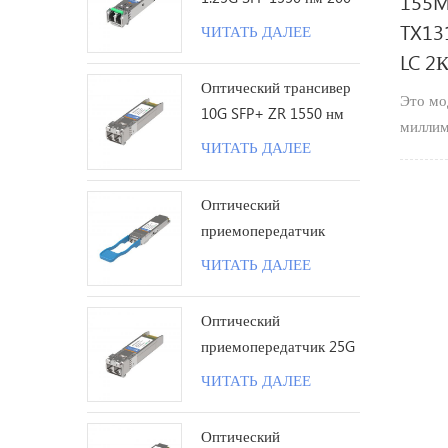
155M
км LC
TX13
ЧИТАТЬ ДАЛЕЕ
LC 2
Оптический трансивер
Это мо
10G SFP+ ZR 1550 нм
миллим
120 км LC
ЧИТАТЬ ДАЛЕЕ
Скорос
155 Мб
Оптический
волны 
приемопередатчик
максим
100G QSFP28 LR с
переда
ЧИТАТЬ ДАЛЕЕ
одинарной лямбдой 10
км LC
Оптический
приемопередатчик 25G
SFP28 ZR 1310 нм 80
ЧИТАТЬ ДАЛЕЕ
км LC
Оптический