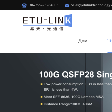
+86-755-23284603
Sales@etulinktechnology
Дом
Т