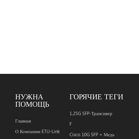
3.3v ист
реальное
диагнос
монитор
температ
стандарт
Приложе
Оптоволо
/ 32gfc 
sfp28 тр
высокоп
экономи
НУЖНА
ГОРЯЧИЕ ТЕГИ
поддержк
ПОМОЩЬ
передачи
1.25G SFP-Трансивер
/ с и10 
Главная
F
передачи
О Компании ETU-Link
состоит 
Cisco 10G SFP + Медь