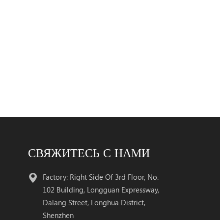
очник питанияØ
 время цифровой
тический
ингØ рабочая
ура корпуса:
:0 к70°C
нияØ
конный канал 16gfc
Описание товара
ансиверs являются
роизводительный,
чный модульs
СВЯЖИТЕСЬ С НАМИ
а скорости
 данных 28.05 Гбит
Factory: Right Side Of 3rd Floor, No.
км дальность
102 Building, Longguan Expressway,
 с smf. трансивер
Dalang Street, Longhua District,
из три разделы : a
Shenzhen