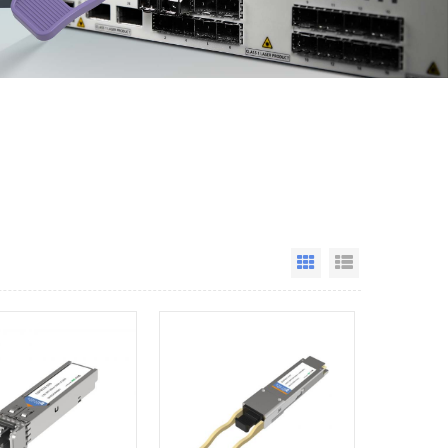
Grid View
List View