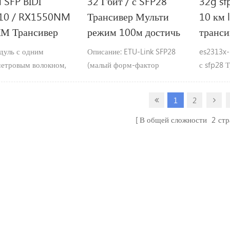
 SFP BIDI
32 Гбит / с SFP28
32g sf
10 / RX1550NM
Трансивер Мульти
10 км 
КМ Трансивер
режим 100м достичь
транси
дуль с одним
Описание: ETU-Link SFP28
es2313x-
етровым волокном,
(малый форм-фактор
с sfp28 
ть передачи данных
вставной) трансивер, до
одиночн
ит / с работа и длина
32Gb / s, расстояние до
достига
1
2
Tx1310 / Rx1550nm,
100M.
поддержи
альное расстояние
битрейты
В общей сложности
2
ст
чи до 2KM.
возможн
заменыØ
лазерный
фотодиод
коробка
с sfp+ ms
дуплекс 
совмести