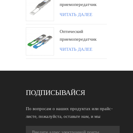
приемопередатчик
100G QSFP28 ZR4
ЧИТАТЬ ДАЛЕЕ
80KM LC поколения II
Оптический
приемопередатчик
100G QSFP28 BIDI 40
ЧИТАТЬ ДАЛЕЕ
км LC
ПОДПИСЫВАЙСЯ
По вопросам о наших продуктах или прайс-
листе, пожалуйста, оставьте нам, и мы
свяжемся с вами в течение 24 часов.