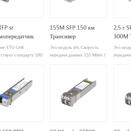
FP sr
155M SFP 150 км
2,5 г 
мопередатчик
Трансивер
300M 
ие: ETU-Link
Это модуль sm, Скорость
Это мод
тствует стандарту 10G
передачи данных 155 Мбит /
передачи
 Форм-фактор
с работа и длина волны 1550
работа и
чаемый (XFP)
нм, максимальное расстояние
максимал
-источник соглашение
передачи до 150 км.
передачи
 поддерживающее
ть передачи данных
5 Гбит / с (10GBASE-
 9,953 Гбит / с
SE-SW) и дальность
чи до 300 м на 50 мкм
2000МГц.км).