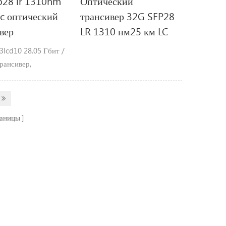
p28 lr 1310nm
Оптический
lc оптический
трансивер 32G SFP28
вер
LR 1310 нм25 км LC
3lcd10 28.05 Гбит /
Трансивер,
ый режим, 10km
ть ОсобенностиØ
вает до 28.05Gbps
Ø следы sfp с
раницы
остью горячей
131 0 нм dfb
 и контактный
 , до 10 км для smf
 передачØ совместим
a и sff-8472 с
розетка lcØ
м с rohSØS ingle