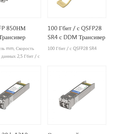
SFP 850НМ
100 Гбит / с QSFP28
Трансивер
SR4 с DDM Трансивер
уль mm, Скорость
100 Гбит / с QSFP28 SR4
 данных 2,5 Гбит / с
 длина волны 850 нм,
ьное расстояние
 до 300 м.