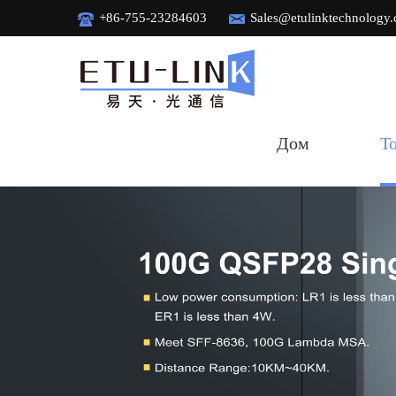
+86-755-23284603
Sales@etulinktechnology
Дом
Т