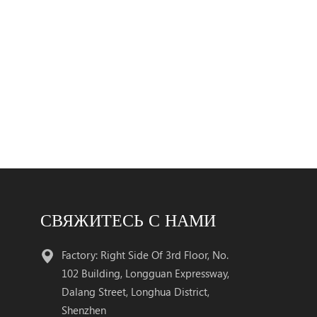
СВЯЖИТЕСЬ С НАМИ
Factory: Right Side Of 3rd Floor, No.
102 Building, Longguan Expressway,
Dalang Street, Longhua District,
Shenzhen