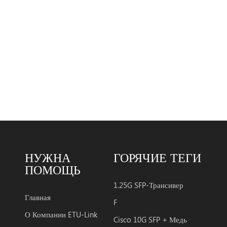
 км дальность
чи с smf. трансивер
 из три разделы : a
зерный передатчик,a
тный фотодиод,
ированный с
мпедансным
лителем (tia) и блок
ения
онтроллером. m
 удовлетворяют
НУЖНА
ГОРЯЧИЕ ТЕГИ
аниям лазерной
ПОМОЩЬ
ности класса I. в
ер s are c
1.25G SFP-Трансивер
тимость с
Главная
F
ением sfp с
О Компании ETU-Link
Cisco 10G SFP + Медь
ькими источниками и