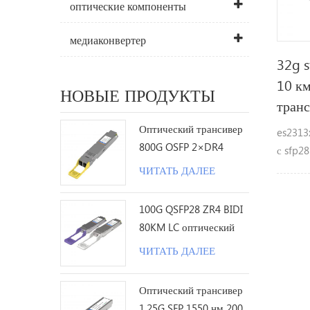
оптические компоненты
медиаконвертер
32g s
10 км
НОВЫЕ ПРОДУКТЫ
тран
Оптический трансивер
es2313
800G OSFP 2×DR4
с sfp28
1310nm 500M MPO12 с
одиноч
ЧИТАТЬ ДАЛЕЕ
DDM
достиг
поддер
100G QSFP28 ZR4 BIDI
битрей
80KM LC оптический
возмож
трансивер
ЧИТАТЬ ДАЛЕЕ
замены
лазерн
Оптический трансивер
фотоди
1.25G SFP 1550 нм 200