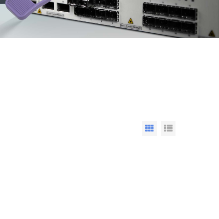
Grid View
List View