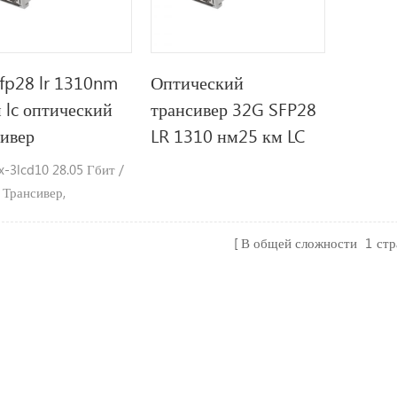
fp28 lr 1310nm
Оптический
 lc оптический
трансивер 32G SFP28
сивер
LR 1310 нм25 км LC
x-3lcd10 28.05 Гбит /
 Трансивер,
ный режим, 10km
ать ОсобенностиØ
В общей сложности
1
ст
живает до 28.05Gbps
тыØ следы sfp с
ностью горячей
Ø131 0 нм dfb
ый и контактный
од , до 10 км для smf