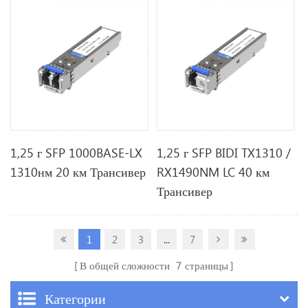
1,25 г SFP 1000BASE-LX
1,25 г SFP BIDI TX1310 /
1310нм 20 км Трансивер
RX1490NM LC 40 км
Трансивер
1
2
3
...
7
В общей сложности
7
страницы
Категории