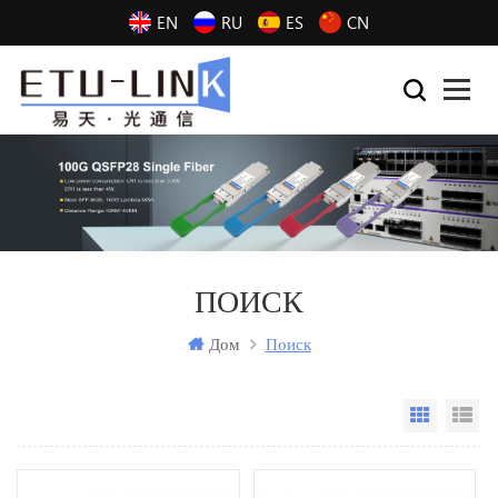
EN
RU
ES
CN
ПОИСК
Дом
Поиск
Grid Vi
Li