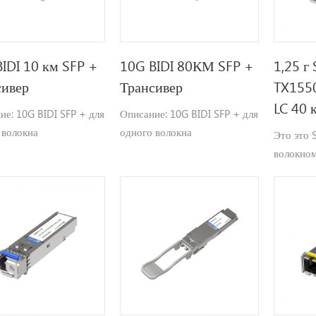
IDI 10 км SFP +
10G BIDI 80КМ SFP +
1,25 г 
сивер
Трансивер
TX155
LC 40 
ие: 10G BIDI SFP + для
Описание: 10G BIDI SFP + для
 волокна
одного волокна
Это это 
равленный
двунаправленный
волокном
ения.до 10Гб / с,
Приложения.до 10Гб / с,
данных 1
яние до 10км.
расстояние до 80км.
и длина 
Rx1310n
расстоян
40KM.