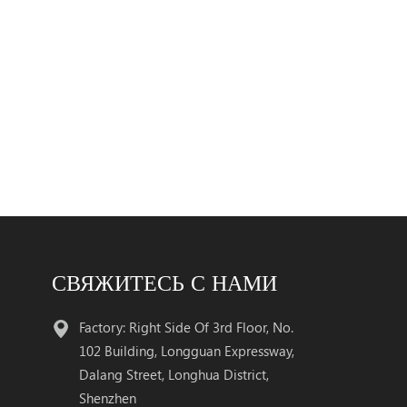
озеткой simplex sc Ø
 диагностика
инг: внутренняя
ка или внешняя
ка Ø совместим с
С-24-LR-1 Ø
м с RoHS Ø + 3,3 В
сточник питания Ø
температура
диапазон: 0 ° C до
(Коммерческая) -40 °
СВЯЖИТЕСЬ С НАМИ
 ° C
ленное)
Factory: Right Side Of 3rd Floor, No.
ния Ø гигабитный
102 Building, Longguan Expressway,
 Ø волоконный канал
Dalang Street, Longhua District,
ючиться на
Shenzhen
чение интерфейса Ø