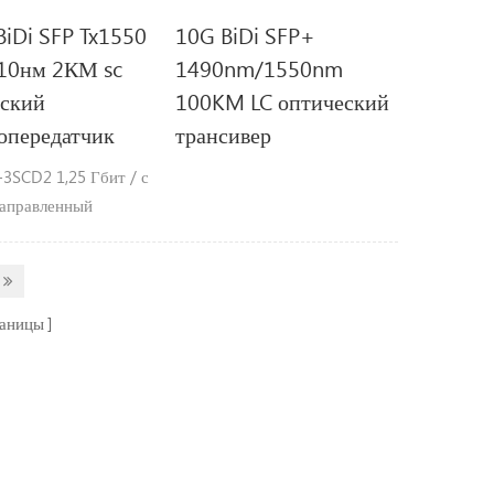
 BiDi SFP Tx1550
10G BiDi SFP+
310нм 2КМ sc
1490nm/1550nm
еский
100KM LC оптический
опередатчик
трансивер
3SCD2 1,25 Гбит / с
направленный
ередатчик, 2КМ
Tx1550nm /
m Особенности Ø
скорость передачи
раницы
,25 Гбит / с / 1,063
 операция Ø 1550нм
 и штифт
ектор для 2КМ
передач Ø
м с SFP MSA и SFF-