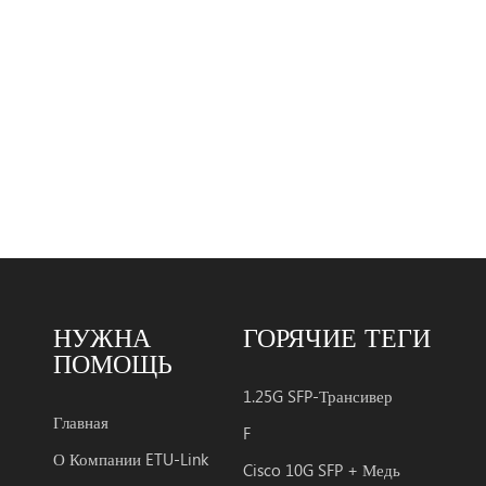
8472 с р
цифровая
Монитор
калибров
калибров
SONET О
совмести
единый и
рабочая 
корпуса 
+70 ° C 
НУЖНА
ГОРЯЧИЕ ТЕГИ
C до +85
ПОМОЩЬ
(Промыш
Приложе
1.25G SFP-Трансивер
Ethernet
Главная
F
Ø перекл
О Компании ETU-Link
Cisco 10G SFP + Медь
переклю