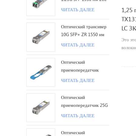
км LC
1,25 
ЧИТАТЬ ДАЛЕЕ
TX13
Оптический трансивер
LC 3
10G SFP+ ZR 1550 нм
Это эт
120 км LC
ЧИТАТЬ ДАЛЕЕ
волокн
данных
Оптический
и длин
приемопередатчик
Rx1550
100G QSFP28 LR с
рассто
ЧИТАТЬ ДАЛЕЕ
одинарной лямбдой 10
км LC
Оптический
приемопередатчик 25G
SFP28 ZR 1310 нм 80
ЧИТАТЬ ДАЛЕЕ
км LC
Оптический