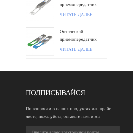
приемопередатчик
100G QSFP28 ZR4
ЧИТАТЬ ДАЛЕЕ
80KM LC поколения II
Оптический
приемопередатчик
100G QSFP28 BIDI 40
ЧИТАТЬ ДАЛЕЕ
км LC
ПОДПИСЫВАЙСЯ
По вопросам о наших продуктах или прайс-
листе, пожалуйста, оставьте нам, и мы
свяжемся с вами в течение 24 часов.