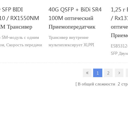
г SFP BIDI
40G QSFP + BiDi SR4
1,25 г
10 / RX1550NM
100M оптический
/ Rx1
КМ Трансивер
Приемопередатчик
оптич
Прием
о SM-модуль с одним
Трансивер внутренне
ом, Скорость передачи
мультиплексирует XLPPI
ESB5312-
 1,25 Гбит / с работа
4x10G интерфейс в два 20Gb
SFP Дву
а волны Tx1310 /
/ s электрические каналы,
Приемоп
nm, максимальное
передающие и принимающие
достичь 
1
2
яние передачи до 3KM.
каждый оптически по одному
Rx1310n
симплексу LC оптоволокно с
двойная 
В общей сложности
2
ст
использованием
данных 1
двунаправленного оптика.
Гбит / с
FP лазер
фотодет
коробка 
совмести