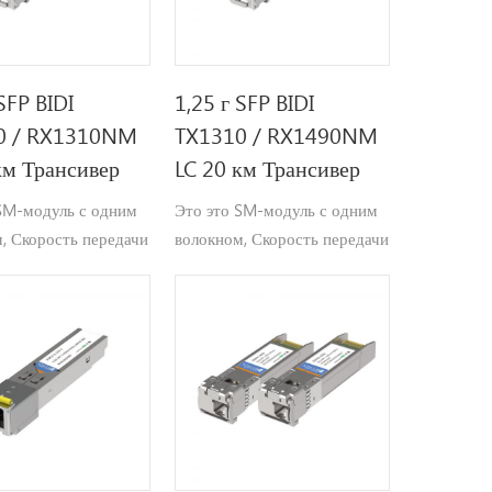
SFP BIDI
1,25 г SFP BIDI
0 / RX1310NM
TX1310 / RX1490NM
км Трансивер
LC 20 км Трансивер
SM-модуль с одним
Это это SM-модуль с одним
, Скорость передачи
волокном, Скорость передачи
,25 Гбит / с работа
данных 1,25 Гбит / с работы
волны Tx1550 /
и длина волны Tx1310 /
m, максимальное
Rx1490 нм, максимальное
ие передачи до
расстояние передачи до 20
км.