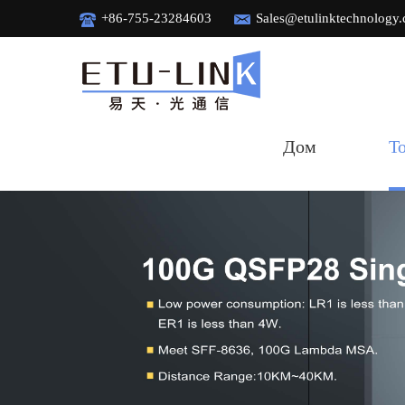
+86-755-23284603
Sales@etulinktechnology
Дом
Т