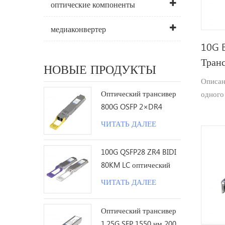
оптические компоненты
медиаконвертер
10G B
Тран
НОВЫЕ ПРОДУКТЫ
Описан
Оптический трансивер
одного
800G OSFP 2×DR4
двунап
1310nm 500M MPO12 с
Прилож
ЧИТАТЬ ДАЛЕЕ
DDM
рассто
100G QSFP28 ZR4 BIDI
80KM LC оптический
трансивер
ЧИТАТЬ ДАЛЕЕ
Оптический трансивер
1.25G SFP 1550 нм 200