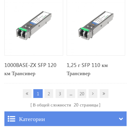
1000BASE-ZX SFP 120
1,25 г SFP 110 км
км Трансивер
Трансивер
1
2
3
...
20
В общей сложности
20
страницы
Категории