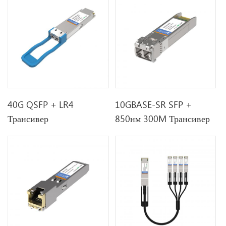
40G QSFP + LR4
10GBASE-SR SFP +
Трансивер
850нм 300M Трансивер