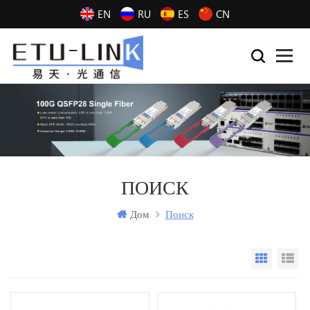
EN
RU
ES
CN
ПОИСК
Дом
Поиск
Grid Vi
Li