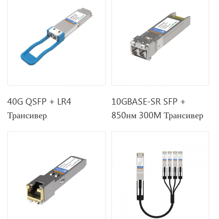
40G QSFP + LR4
10GBASE-SR SFP +
Трансивер
850нм 300M Трансивер