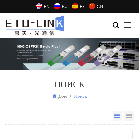
EN
RU
ES
CN
ПОИСК
Дом
Поиск
Grid Vi
Li