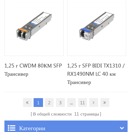
1,25 г CWDM 80КМ SFP
1,25 г SFP BIDI TX1310 /
Трансивер
RX1490NM LC 40 км
Трансивер
1
2
3
...
11
В общей сложности
11
страницы
Категории