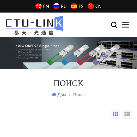
EN
RU
ES
CN
ПОИСК
Дом
Поиск
Grid Vi
Li