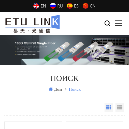
EN
RU
ES
CN
ПОИСК
Дом
Поиск
Grid Vi
Li