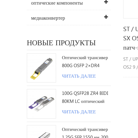
оптические компоненты
медиаконвертер
ST / 
SX OS
НОВЫЕ ПРОДУКТЫ
патч-
Оптический трансивер
ST / U
800G OSFP 2×DR4
OS2 9 
1310nm 500M MPO12 с
оптово
ЧИТАТЬ ДАЛЕЕ
DDM
100G QSFP28 ZR4 BIDI
80KM LC оптический
трансивер
ЧИТАТЬ ДАЛЕЕ
Оптический трансивер
1.25G SFP 1550 нм 200