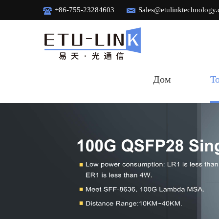
+86-755-23284603
Sales@etulinktechnology
Дом
Т