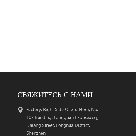
СВЯЖИТЕСЬ С НАМИ
Factory: Right Side Of 3rd Floor, No.
102 Building, Longguan Expressway,
Dalang Street, Longhua District,
Shenzhen