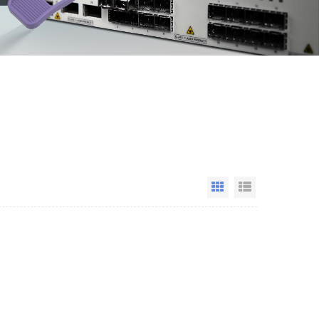
Grid View
List View