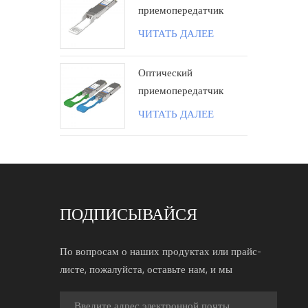
приемопередатчик
100G QSFP28 ZR4
ЧИТАТЬ ДАЛЕЕ
80KM LC поколения II
Оптический
приемопередатчик
100G QSFP28 BIDI 40
ЧИТАТЬ ДАЛЕЕ
км LC
ПОДПИСЫВАЙСЯ
По вопросам о наших продуктах или прайс-
листе, пожалуйста, оставьте нам, и мы
свяжемся с вами в течение 24 часов.