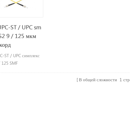
UPC-ST / UPC sm
2 9 / 125 мкм
корд
PC-ST / UPC симплекс
/ 125 SMF
локонный патч-кабель
В общей сложности
1
ст