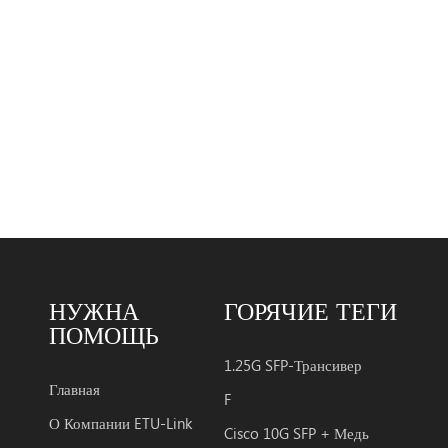
НУЖНА
ГОРЯЧИЕ ТЕГИ
ПОМОЩЬ
1.25G SFP-Трансивер
Главная
F
О Компании ETU-Link
Cisco 10G SFP + Медь