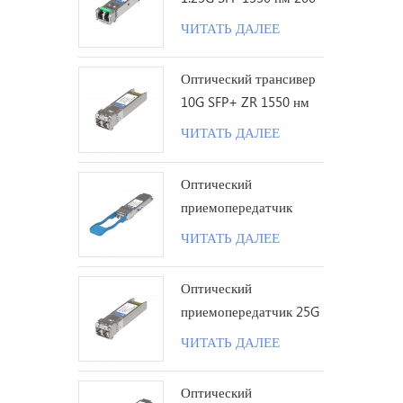
км LC
ЧИТАТЬ ДАЛЕЕ
Оптический трансивер
10G SFP+ ZR 1550 нм
120 км LC
ЧИТАТЬ ДАЛЕЕ
Оптический
приемопередатчик
100G QSFP28 LR с
ЧИТАТЬ ДАЛЕЕ
одинарной лямбдой 10
км LC
Оптический
приемопередатчик 25G
SFP28 ZR 1310 нм 80
ЧИТАТЬ ДАЛЕЕ
км LC
Оптический