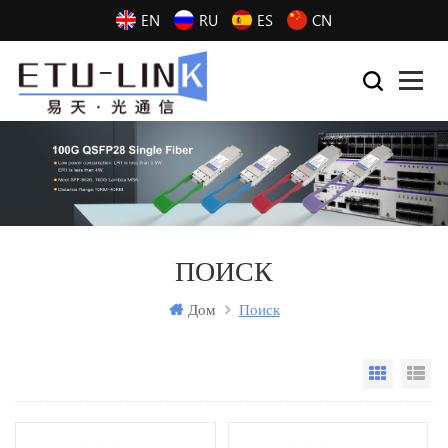
EN
RU
ES
CN
ПОИСК
Дом
Поиск
Grid Vi
Li