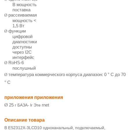
В мощность
поставка
рассеиваемая
Ø
мощность <
1,5 Вт
функции
Ø
цифровой
диагностики
доступны
через I2C
интерфейс
RoHS-6
Ø
послушный
температура коммерческого корпуса диапазон: 0 ° C до 70
Ø
° C
приложения приложения
Ø
25
г
БАЗА-
lr
Эте
rnet
Описание товара
В
ES2312X-3LCD10 одноканальный, подключаемый,