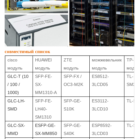
совместимый список
cisco
HUAWEI
ZTE
можжевельник
TP-LI
модуль
модуль
модуль
модуль
моду
GLC-T (10
SFP-FE-
SFP-FX /
ES8512-
TL-
/ 100 /
SX-
OC3-M2K
3LCD05
SM31
1000)
MM1310-A ​​
GLC-LH-
SFP-FE-
SFP-GE-
ES3112-
TL-S
SMD
LH40-
S10K
3LCD10
SM1310
GLC-SX-
ESFP-GE-
SFP-GE-
ESP8592-
TL-S
MMD
SX-MM850
S40K
3LCD03