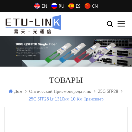
EN
RU
ES
CN
ТОВАРЫ
Дом
Оптический Приемопередатчик
25G SFP28
25G SFP28 Lr 1310нм 10 Км Трансивер