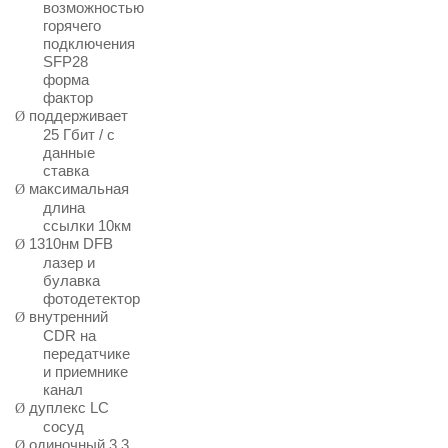
возможностью
горячего
подключения
SFP28
форма
фактор
поддерживает
Ø
25 Гбит / с
данные
ставка
максимальная
Ø
длина
ссылки
10км
1310нм DFB
Ø
лазер и
булавка
фотодетектор
внутренний
Ø
CDR на
передатчике
и приемнике
канал
дуплекс LC
Ø
сосуд
одиночный 3,3
Ø