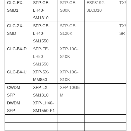
GLC-EX-
SFP-GE-
SFP-GE-
ESP3192-
TXM4
SMD1
LH40-
S80K
3LCD10
SM1310
GLC-ZX-
SFP-GE-
SFP-GE-
TXM4
SMD
LH40-
S120K
SR
SM1550
GLC-BX-D
SFP-FE-
XFP-10G-
LH80-
S40K
SM1550
GLC-BX-U
XFP-SX-
XFP-10G-
MM850
S10K
CWDM
XFP-LX-
XFP-10GE-
SFP
SM1310
M
DWDM
XFP-LH40-
SFP
SM1550-F1