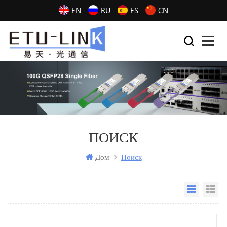
EN
RU
ES
CN
ПОИСК
Дом
Поиск
Grid Vi
Li