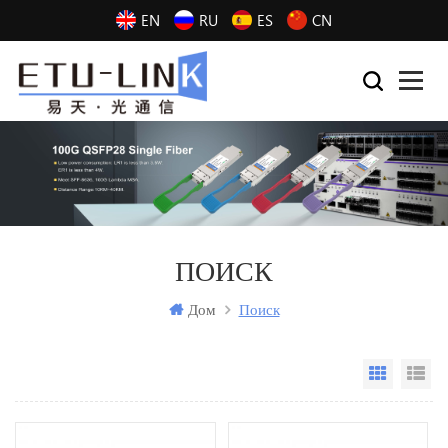
EN
RU
ES
CN
ПОИСК
Дом
Поиск
Grid Vi
Li