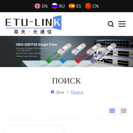
EN
RU
ES
CN
ПОИСК
Дом
Поиск
Grid Vi
Li