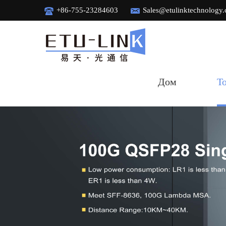
+86-755-23284603
Sales@etulinktechnology
Дом
Т