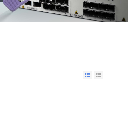
Grid View
List View