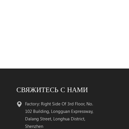
СВЯЖИТЕСЬ С НАМИ
Factory: Right Side Of 3rd Floor, No.
102 Building, Longguan Expressway,
Dalang Street, Longhua District,
Shenzhen