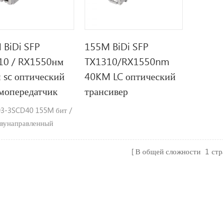
 BiDi SFP
155M BiDi SFP
10 / RX1550нм
TX1310/RX1550nm
 sc оптический
40KM LC оптический
мопередатчик
трансивер
3-3SCD40 155M бит /
Двунаправленный
вер, 40 км достичь
nm / Rx1550nm sc
В общей сложности
1
ст
ности Ø до 155 Мбит
орость передачи данных
нм FP лазер и 1550нм
тный фотоприемник
КМ коробка передач Ø