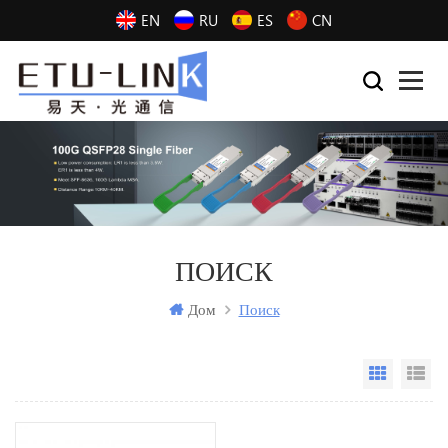
EN
RU
ES
CN
ПОИСК
Дом
Поиск
Grid Vi
Li