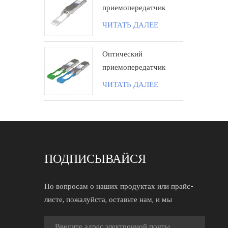
приемопередатчик
100G QSFP28 ZR4
ЧИТАТЬ ДАЛЕЕ
80KM LC поколения II
Оптический
приемопередатчик
100G QSFP28 BIDI 40
ЧИТАТЬ ДАЛЕЕ
км LC
ПОДПИСЫВАЙСЯ
По вопросам о наших продуктах или прайс-
листе, пожалуйста, оставьте нам, и мы
свяжемся с вами в течение 24 часов.