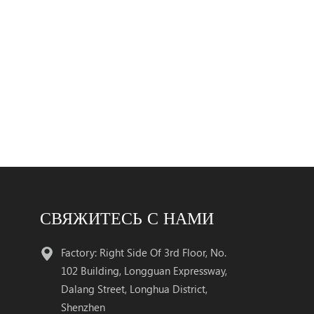
СВЯЖИТЕСЬ С НАМИ
Factory: Right Side Of 3rd Floor, No.
102 Building, Longguan Expressway,
Dalang Street, Longhua District,
Shenzhen