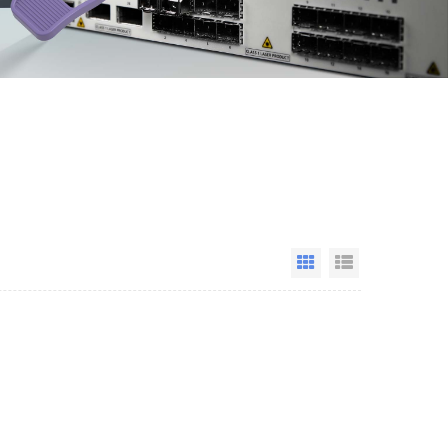
Grid View
List View