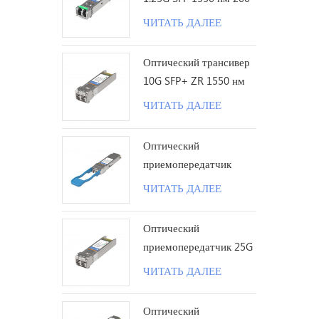
км LC
ЧИТАТЬ ДАЛЕЕ
Оптический трансивер
10G SFP+ ZR 1550 нм
120 км LC
ЧИТАТЬ ДАЛЕЕ
Оптический
приемопередатчик
100G QSFP28 LR с
ЧИТАТЬ ДАЛЕЕ
одинарной лямбдой 10
км LC
Оптический
приемопередатчик 25G
SFP28 ZR 1310 нм 80
ЧИТАТЬ ДАЛЕЕ
км LC
Оптический