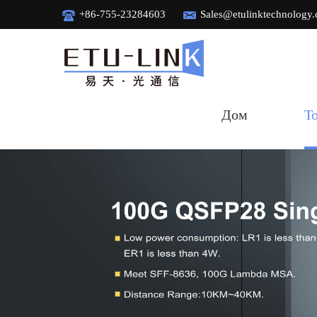
+86-755-23284603
Sales@etulinktechnology
Дом
Т