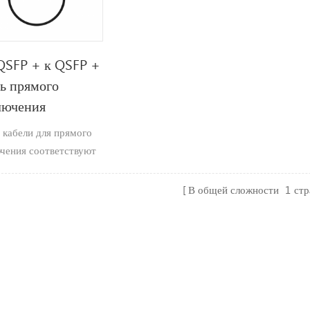
QSFP + к QSFP +
ь прямого
лючения
 кабели для прямого
чения соответствуют
рту SFF-8436
икации.доступны
В общей сложности
1
ст
ные размеры
оки из От 30 до 24
различными
тами длины кабеля (до