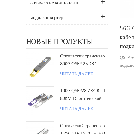
оптические компоненты
медиаконвертер
56G 
кабел
НОВЫЕ ПРОДУКТЫ
подк
Оптический трансивер
QSFP +
800G OSFP 2×DR4
подклю
1310nm 500M MPO12 с
станда
ЧИТАТЬ ДАЛЕЕ
DDM
специф
различ
100G QSFP28 ZR4 BIDI
провол
80KM LC оптический
AWG с 
трансивер
ЧИТАТЬ ДАЛЕЕ
вариан
7м).
Оптический трансивер
1.25G SFP 1550 нм 200