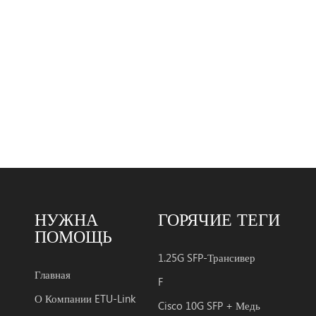
НУЖНА
ГОРЯЧИЕ ТЕГИ
ПОМОЩЬ
1.25G SFP-Трансивер
Главная
F
О Компании ETU-Link
Cisco 10G SFP + Медь