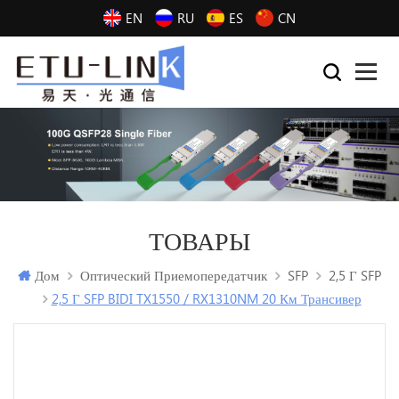
EN
RU
ES
CN
ТОВАРЫ
Дом
Оптический Приемопередатчик
SFP
2,5 Г SFP
2,5 Г SFP BIDI TX1550 / RX1310NM 20 Км Трансивер