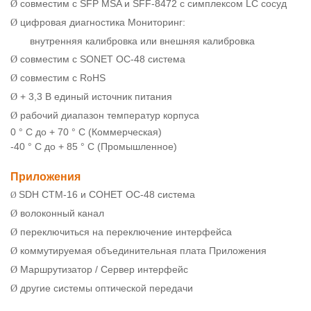
совместим с SFP MSA и SFF-8472 с симплексом LC сосуд
Ø
цифровая диагностика Мониторинг:
Ø
внутренняя калибровка или внешняя калибровка
совместим с SONET ОС-48 система
Ø
совместим с RoHS
Ø
+ 3,3 В единый источник питания
Ø
рабочий диапазон температур корпуса
Ø
0 ° C до + 70 ° C (Коммерческая)
-40 ° C до + 85 ° C (Промышленное)
Приложения
SDH СТМ-16 и СОНЕТ ОС-48 система
Ø
волоконный канал
Ø
переключиться на переключение интерфейса
Ø
коммутируемая объединительная плата Приложения
Ø
Маршрутизатор / Сервер интерфейс
Ø
другие системы оптической передачи
Ø