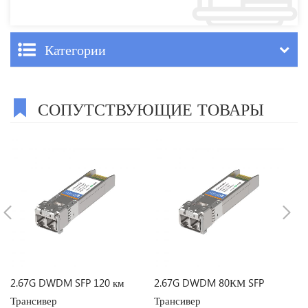
Категории
СОПУТСТВУЮЩИЕ ТОВАРЫ
2.67G DWDM SFP 120 км
2.67G DWDM 80КМ SFP
2
Трансивер
Трансивер
Т