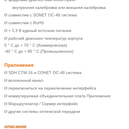
внутренняя калибровка или внешняя калибровка
совместим с SONET ОС-48 система
Ø
совместим с RoHS
Ø
+ 3,3 В единый источник питания
Ø
рабочий диапазон температур корпуса
Ø
0 ° C до + 70 ° C (Коммерческая)
-40 ° C до + 85 ° C (Промышленное)
Приложения
SDH СТМ-16 и СОНЕТ ОС-48 система
Ø
волоконный канал
Ø
переключиться на переключение интерфейса
Ø
коммутируемая объединительная плата Приложения
Ø
Маршрутизатор / Сервер интерфейс
Ø
другие системы оптической передачи
Ø
описание