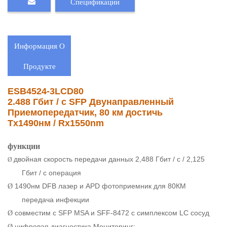
Спецификации
Информация О
Продукте
ESB4524-3LCD80
2.488 Гбит / с SFP Двунаправленный
Приемопередатчик, 80 км достичь
Tx1490нм / Rx1550nm
функции
двойная скорость передачи данных 2,488 Гбит / с / 2,125
Ø
Гбит / с операция
1490нм DFB лазер и APD фотоприемник для 80КМ
Ø
передача инфекции
совместим с SFP MSA и SFF-8472 с симплексом LC сосуд
Ø
цифровая диагностика Мониторинг:
Ø