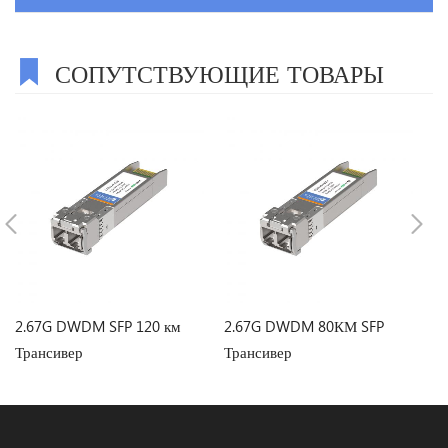
СОПУТСТВУЮЩИЕ ТОВАРЫ
2.67G DWDM SFP 120 км
2.67G DWDM 80КМ SFP
2
Трансивер
Трансивер
Т