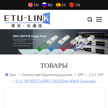
EN
RU
ES
CN
ТОВАРЫ
Дом
Оптический Приемопередатчик
SFP
2,5 Г SFP
2,5 Г SFP BIDI Tx1490 / Rx1550нм 80КМ Трансивер