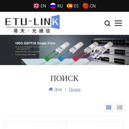
EN
RU
ES
CN
ПОИСК
Дом
Поиск
Grid Vi
Li