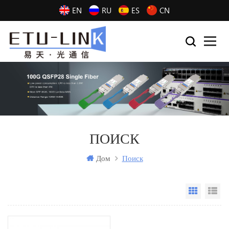
EN
RU
ES
CN
ПОИСК
Дом
Поиск
Grid Vi
Li