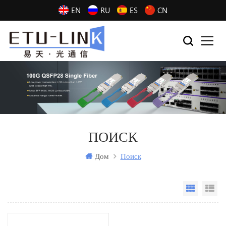
EN
RU
ES
CN
ПОИСК
Дом
Поиск
Grid Vi
Li