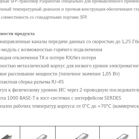
дный SFP-трансивер
Разработан специально для промышленного примене
нный температурный диапазон и прочная конструкция обеспечивают ста
совместимость со стандартными портами SFP.
ности продукта
направленные каналы передачи данных со скоростью до 1,25 Гб
-модуль с возможностью горячего подключения
кция отключения TX и потери RX/без потери
ностью металлический корпус для низкого уровня электромагн
кое рассеивание мощности (типичное значение 1,05 Вт)
пактная сборка разъема RJ-45
туп к физическому уровню ИС через 2-проводную последовате
ота 1000 BASE-T в хост-системах с интерфейсом SERDES
пазон рабочих температур корпуса: от 0°C до +70°C (коммерчес