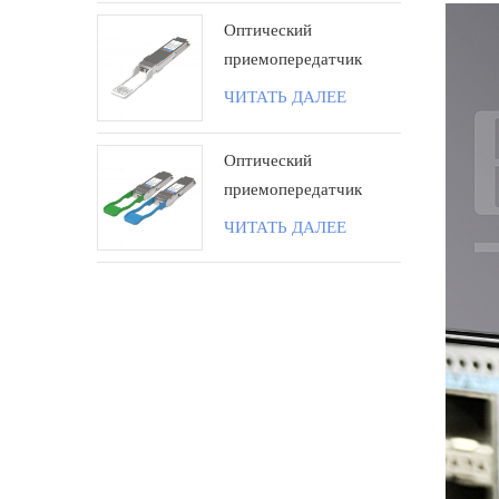
Оптический
приемопередатчик
100G QSFP28 ZR4
ЧИТАТЬ ДАЛЕЕ
80KM LC поколения II
Оптический
приемопередатчик
100G QSFP28 BIDI 40
ЧИТАТЬ ДАЛЕЕ
км LC