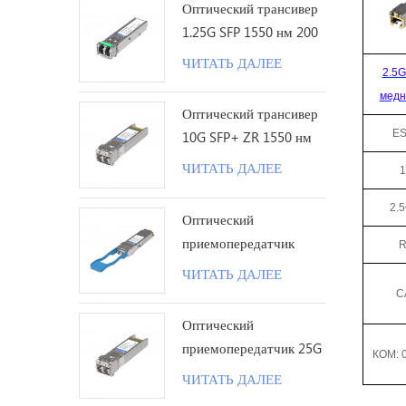
Оптический трансивер
1.25G SFP 1550 нм 200
км LC
ЧИТАТЬ ДАЛЕЕ
2.5
мед
Оптический трансивер
ES
10G SFP+ ZR 1550 нм
120 км LC
ЧИТАТЬ ДАЛЕЕ
2.
Оптический
приемопередатчик
R
100G QSFP28 LR с
ЧИТАТЬ ДАЛЕЕ
одинарной лямбдой 10
C
км LC
Оптический
приемопередатчик 25G
КОМ: 
SFP28 ZR 1310 нм 80
ЧИТАТЬ ДАЛЕЕ
км LC