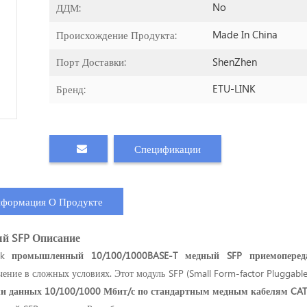
No
ДДМ:
Made In China
Происхождение Продукта:
ShenZhen
Порт Доставки:
ETU-LINK
Бренд:
Спецификации
формация О Продукте
й SFP
Описание
ink
промышленный 10/100/1000BASE-T медный SFP
приемопере
ение в сложных условиях. Этот модуль SFP (Small Form-factor Pluggab
чи данных 10/100/1000 Мбит/с по стандартным медным кабелям CA