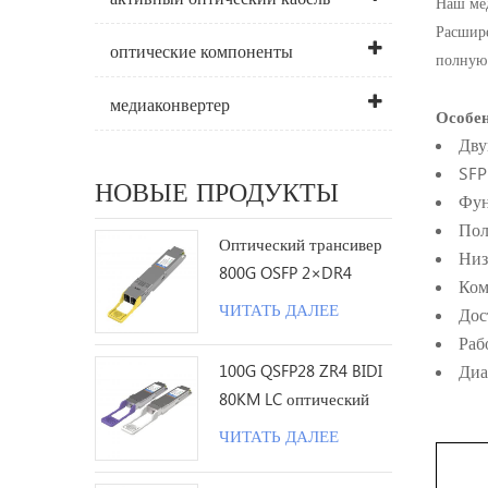
Наш
ме
Расшире
оптические компоненты
полную 
медиаконвертер
Особен
Дву
SFP
НОВЫЕ ПРОДУКТЫ
Фун
Пол
Оптический трансивер
Низ
800G OSFP 2×DR4
Ком
1310nm 500M MPO12 с
ЧИТАТЬ ДАЛЕЕ
Дос
DDM
Раб
Диа
100G QSFP28 ZR4 BIDI
80KM LC оптический
трансивер
ЧИТАТЬ ДАЛЕЕ