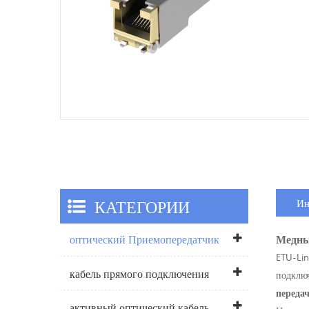
КАТЕГОРИИ
Ин
Медны
оптический Приемопередатчик
ETU-L
кабель прямого подключения
подключ
переда
активный оптический кабель