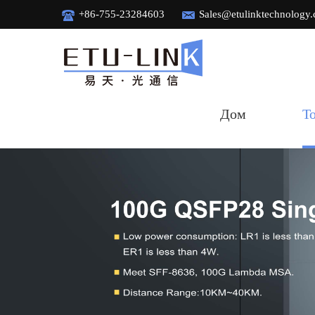
+86-755-23284603
Sales@etulinktechnology
Дом
Т