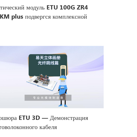
тический модуль ETU 100G ZR4
KM plus подвергся комплексной
дернизации.
ошюра ETU 3D — Демонстрация
товолоконного кабеля