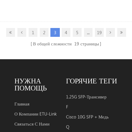
1
2
3
4
5
...
19
В общей сложности
19
страницы
НУЖНА
ГОРЯЧИЕ ТЕГИ
ПОМОЩЬ
1.25G SFP-Трансивер
Главная
F
О Компании ETU-Link
Cisco 10G SFP + Медь
Связаться С Нами
Q