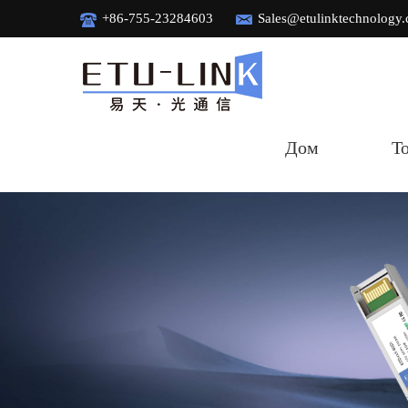
+86-755-23284603
Sales@etulinktechnology
Дом
Т