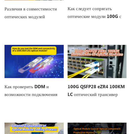
Как следует сопрягать
Различия в совместимости
оптические модули 100G с
оптических модулей
патч-кордами?
100G QSFP28 eZR4 100KM
Как проверить DDM и
LC оптический трансивер
возможности подключения
оптического модуля 100G
BIDI LR1?