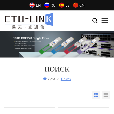
EN
RU
ES
CN
ПОИСК
Дом
Поиск
Grid Vi
Li