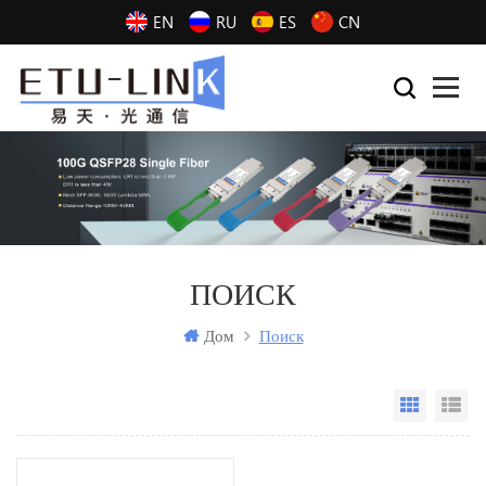
EN
RU
ES
CN
ПОИСК
Дом
Поиск
Grid Vi
Li