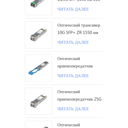
км LC
ЧИТАТЬ ДАЛЕЕ
Оптический трансивер
10G SFP+ ZR 1550 нм
120 км LC
ЧИТАТЬ ДАЛЕЕ
Оптический
приемопередатчик
100G QSFP28 LR с
ЧИТАТЬ ДАЛЕЕ
одинарной лямбдой 10
км LC
Оптический
приемопередатчик 25G
SFP28 ZR 1310 нм 80
ЧИТАТЬ ДАЛЕЕ
км LC
Оптический