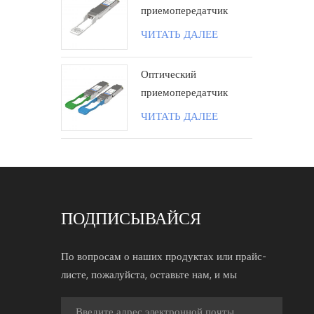
приемопередатчик
100G QSFP28 ZR4
ЧИТАТЬ ДАЛЕЕ
80KM LC поколения II
Оптический
приемопередатчик
100G QSFP28 BIDI 40
ЧИТАТЬ ДАЛЕЕ
км LC
ПОДПИСЫВАЙСЯ
По вопросам о наших продуктах или прайс-
листе, пожалуйста, оставьте нам, и мы
свяжемся с вами в течение 24 часов.