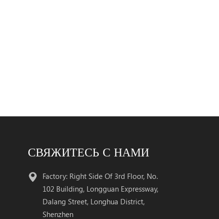
СВЯЖИТЕСЬ С НАМИ
Factory: Right Side Of 3rd Floor, No.
102 Building, Longguan Expressway,
Dalang Street, Longhua District,
Shenzhen