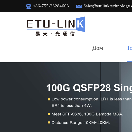
+86-755-23284603
Sales@etulinktechnology
Дом
Т