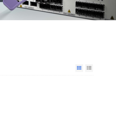
Grid View
List View