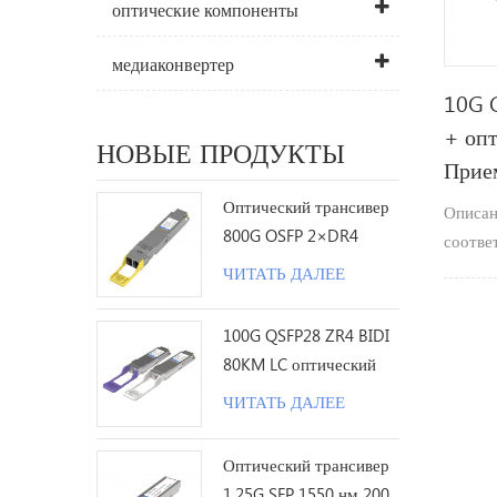
оптические компоненты
медиаконвертер
10G 
+ оп
НОВЫЕ ПРОДУКТЫ
Прие
Оптический трансивер
Описан
800G OSFP 2×DR4
соотве
1310nm 500M MPO12 с
длина 
ЧИТАТЬ ДАЛЕЕ
DDM
10Гб / 
км.
100G QSFP28 ZR4 BIDI
80KM LC оптический
трансивер
ЧИТАТЬ ДАЛЕЕ
Оптический трансивер
1.25G SFP 1550 нм 200