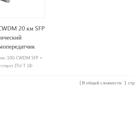
CWDM 20 км SFP
тический
мопередатчик
ие: 10G CWDM SFP +
тствует ITU-T 18-
волны доступен.до
с, расстояние до 20
В общей сложности
1
ст