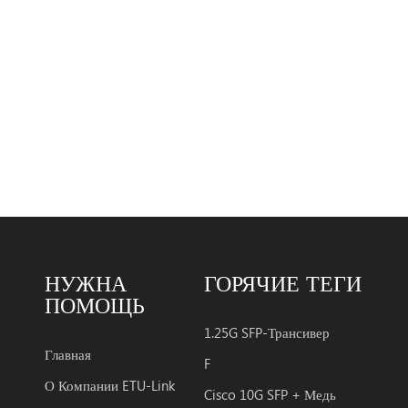
НУЖНА
ГОРЯЧИЕ ТЕГИ
ПОМОЩЬ
1.25G SFP-Трансивер
Главная
F
О Компании ETU-Link
Cisco 10G SFP + Медь