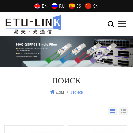
EN
RU
ES
CN
ПОИСК
Дом
Поиск
Grid Vi
Li