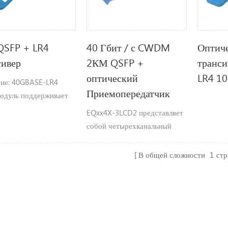
QSFP + LR4
40 Гбит / с CWDM
Оптич
сивер
2КМ QSFP +
транс
оптический
LR4 10
ие: 40GBASE-LR4
Приемопередатчик
одуль поддерживает
линии связи до 10 км
EQxx4X-3LCD2 представляет
андартной парой G.652
собой четырехканальный
довый волокно с
подключаемый параллельный
сом LC разъемы.
волоконно-оптический
В общей сложности
1
ст
Ethernet 40 Гбит / с
кабель QSFP + Трансивер для
ется на четырех
InfiniBand
 волн.
плексирование и
типлексирования из fo