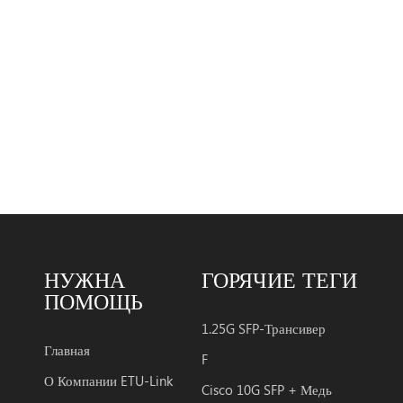
НУЖНА
ГОРЯЧИЕ ТЕГИ
ПОМОЩЬ
1.25G SFP-Трансивер
Главная
F
О Компании ETU-Link
Cisco 10G SFP + Медь