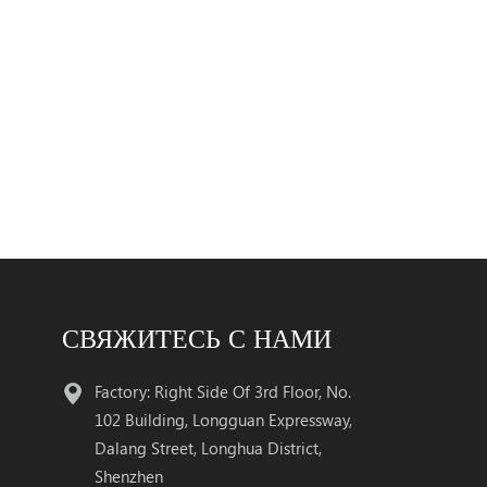
СВЯЖИТЕСЬ С НАМИ
Factory: Right Side Of 3rd Floor, No.
102 Building, Longguan Expressway,
Dalang Street, Longhua District,
Shenzhen