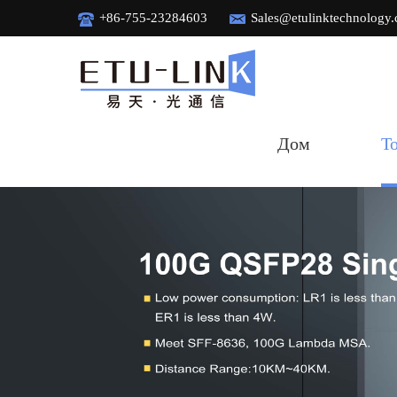
+86-755-23284603
Sales@etulinktechnology
Дом
Т