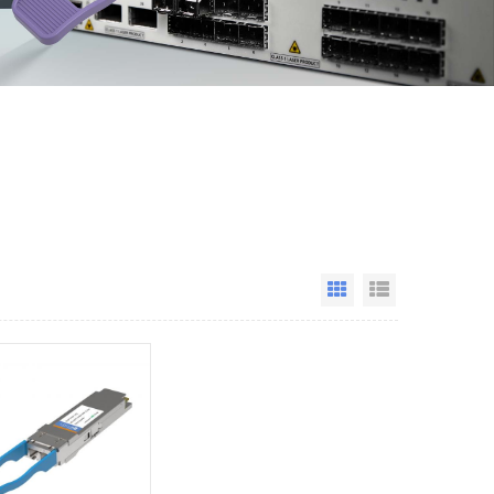
Grid View
List View