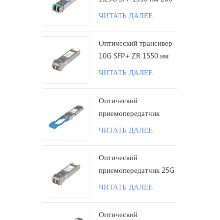
км LC
ЧИТАТЬ ДАЛЕЕ
Оптический трансивер
10G SFP+ ZR 1550 нм
120 км LC
ЧИТАТЬ ДАЛЕЕ
Оптический
приемопередатчик
100G QSFP28 LR с
ЧИТАТЬ ДАЛЕЕ
одинарной лямбдой 10
км LC
Оптический
приемопередатчик 25G
SFP28 ZR 1310 нм 80
ЧИТАТЬ ДАЛЕЕ
км LC
Оптический