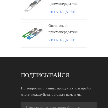
приемопередатчик
100G QSFP28 ZR4
ЧИТАТЬ ДАЛЕЕ
80KM LC поколения II
Оптический
приемопередатчик
100G QSFP28 BIDI 40
ЧИТАТЬ ДАЛЕЕ
км LC
ПОДПИСЫВАЙСЯ
По вопросам о наших продуктах или прайс-
листе, пожалуйста, оставьте нам, и мы
свяжемся с вами в течение 24 часов.