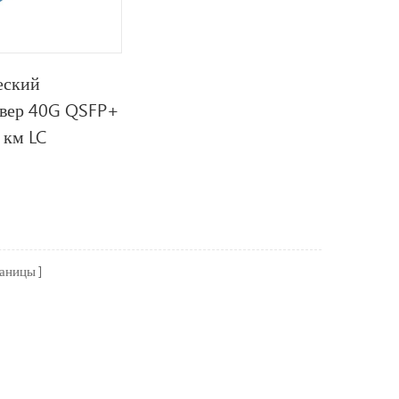
еский
ивер 40G QSFP+
 км LC
раницы