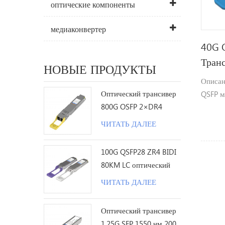
оптические компоненты
медиаконвертер
40G 
Тран
НОВЫЕ ПРОДУКТЫ
Описан
Оптический трансивер
QSFP м
800G OSFP 2×DR4
длину 
1310nm 500M MPO12 с
над ст
ЧИТАТЬ ДАЛЕЕ
DDM
одномо
дуплек
100G QSFP28 ZR4 BIDI
Сигнал 
80KM LC оптический
переда
трансивер
ЧИТАТЬ ДАЛЕЕ
длинах
Мульти
Оптический трансивер
демуль
1.25G SFP 1550 нм 200