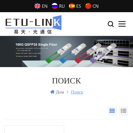
EN
RU
ES
CN
ПОИСК
Дом
Поиск
Grid Vi
Li