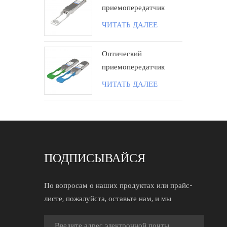
приемопередатчик
100G QSFP28 ZR4
ЧИТАТЬ ДАЛЕЕ
80KM LC поколения II
Оптический
приемопередатчик
100G QSFP28 BIDI 40
ЧИТАТЬ ДАЛЕЕ
км LC
ПОДПИСЫВАЙСЯ
По вопросам о наших продуктах или прайс-
листе, пожалуйста, оставьте нам, и мы
свяжемся с вами в течение 24 часов.