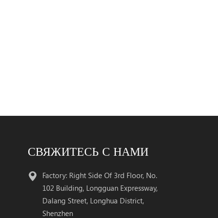
СВЯЖИТЕСЬ С НАМИ
Factory: Right Side Of 3rd Floor, No.
102 Building, Longguan Expressway,
Dalang Street, Longhua District,
Shenzhen