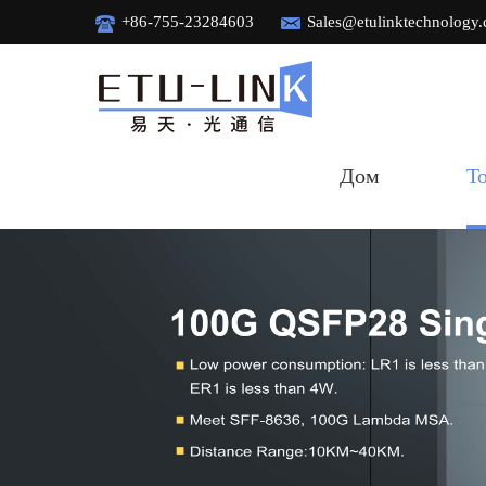
+86-755-23284603
Sales@etulinktechnology
Дом
Т