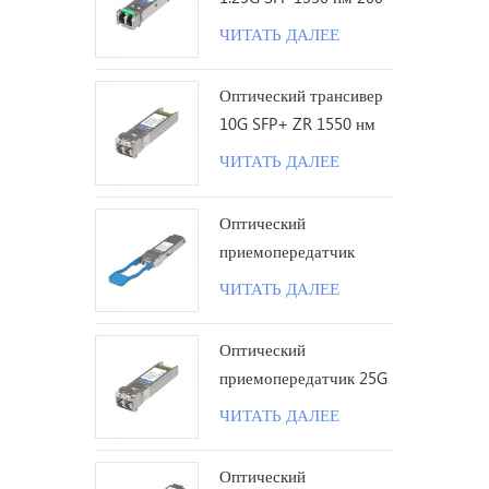
км LC
ЧИТАТЬ ДАЛЕЕ
Оптический трансивер
10G SFP+ ZR 1550 нм
120 км LC
ЧИТАТЬ ДАЛЕЕ
Оптический
приемопередатчик
100G QSFP28 LR с
ЧИТАТЬ ДАЛЕЕ
одинарной лямбдой 10
км LC
Оптический
приемопередатчик 25G
SFP28 ZR 1310 нм 80
ЧИТАТЬ ДАЛЕЕ
км LC
Оптический