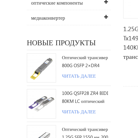
оптические компоненты
медиаконвертер
1.25G
Tx14
НОВЫЕ ПРОДУКТЫ
140K
тран
Оптический трансивер
800G OSFP 2×DR4
1310nm 500M MPO12 с
ЧИТАТЬ ДАЛЕЕ
DDM
100G QSFP28 ZR4 BIDI
80KM LC оптический
трансивер
ЧИТАТЬ ДАЛЕЕ
Оптический трансивер
1.25G SFP 1550 нм 200