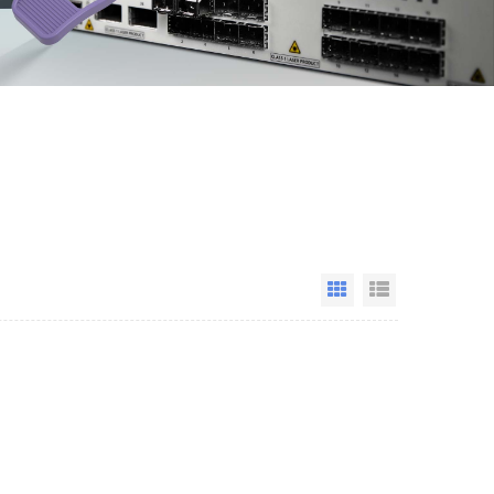
Grid View
List View