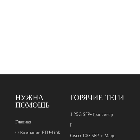
НУЖНА
ГОРЯЧИЕ ТЕГИ
ПОМОЩЬ
1.25G SFP-Трансивер
Главная
F
О Компании ETU-Link
Cisco 10G SFP + Медь