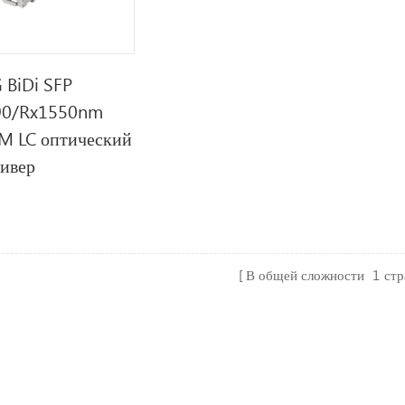
 BiDi SFP
90/Rx1550nm
M LC оптический
сивер
В общей сложности
1
ст