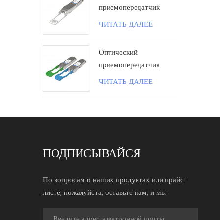
приемопередатчик
100G QSFP28 ZR4
ЧИТАТЬ ДАЛЕЕ
80KM LC поколения II
Оптический
приемопередатчик
100G QSFP28 BIDI 40
ЧИТАТЬ ДАЛЕЕ
км LC
ПОДПИСЫВАЙСЯ
По вопросам о наших продуктах или прайс-
листе, пожалуйста, оставьте нам, и мы
свяжемся с вами в течение 24 часов.