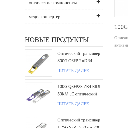
оптические компоненты
медиаконвертер
100G
Описан
НОВЫЕ ПРОДУКТЫ
активн
приложе
Оптический трансивер
SDR / 
800G OSFP 2×DR4
обрабо
1310nm 500M MPO12 с
ЧИТАТЬ ДАЛЕЕ
хранил
DDM
100G QSFP28 ZR4 BIDI
80KM LC оптический
трансивер
ЧИТАТЬ ДАЛЕЕ
Оптический трансивер
1.25G SFP 1550 нм 200