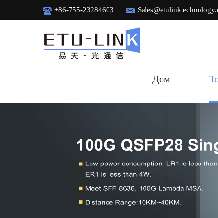
+86-755-23284603
Sales@etulinktechnology
Дом
Т