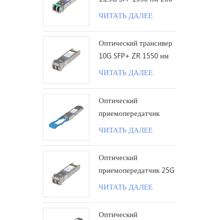
км LC
ЧИТАТЬ ДАЛЕЕ
Оптический трансивер
10G SFP+ ZR 1550 нм
120 км LC
ЧИТАТЬ ДАЛЕЕ
Оптический
приемопередатчик
100G QSFP28 LR с
ЧИТАТЬ ДАЛЕЕ
одинарной лямбдой 10
км LC
Оптический
приемопередатчик 25G
SFP28 ZR 1310 нм 80
ЧИТАТЬ ДАЛЕЕ
км LC
Оптический