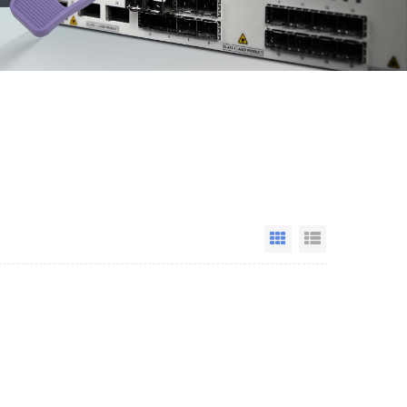
Grid View
List View