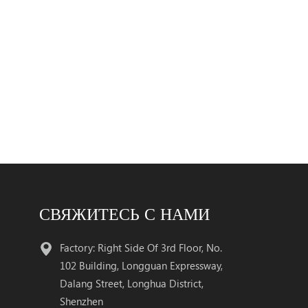
СВЯЖИТЕСЬ С НАМИ
Factory: Right Side Of 3rd Floor, No.
102 Building, Longguan Expressway,
Dalang Street, Longhua District,
Shenzhen