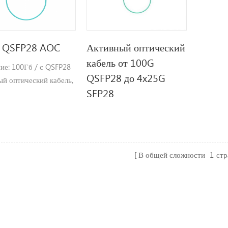
 QSFP28 AOC
Активный оптический
кабель от 100G
ие: 100Гб / с QSFP28
QSFP28 до 4x25G
ый оптический кабель,
SFP28
ния: связь Infiniband
DDR / QDR, центры
тки данных и
ища Массивы.
В общей сложности
1
ст