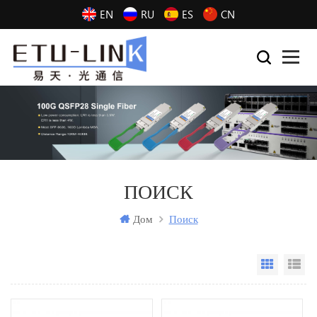
EN
RU
ES
CN
ПОИСК
Дом
Поиск
Grid Vi
Li