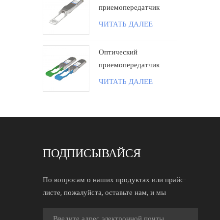
приемопередатчик
100G QSFP28 ZR4
ЧИТАТЬ ДАЛЕЕ
80KM LC поколения II
Оптический
приемопередатчик
100G QSFP28 BIDI 40
ЧИТАТЬ ДАЛЕЕ
км LC
ПОДПИСЫВАЙСЯ
По вопросам о наших продуктах или прайс-
листе, пожалуйста, оставьте нам, и мы
свяжемся с вами в течение 24 часов.