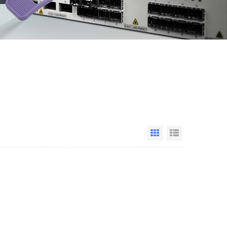
Grid View
List View