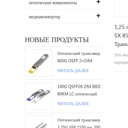
оптические компоненты
медиаконвертер
1,25 
SX 8
НОВЫЕ ПРОДУКТЫ
Тран
Оптический трансивер
Это мо
800G OSFP 2×DR4
переда
1310nm 500M MPO12 с
с рабо
ЧИТАТЬ ДАЛЕЕ
DDM
нм, ма
переда
100G QSFP28 ZR4 BIDI
80KM LC оптический
трансивер
ЧИТАТЬ ДАЛЕЕ
Оптический трансивер
1.25G SFP 1550 нм 200