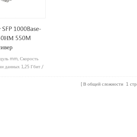
г SFP 1000Base-
50НМ 550M
сивер
дуль mm, Скорость
чи данных 1,25 Гбит /
ты и длина волны 850
ксимальное расстояние
В общей сложности
1
ст
чи до 550 м.