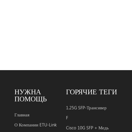
НУЖНА
ГОРЯЧИЕ ТЕГИ
ПОМОЩЬ
1.25G SFP-Трансивер
Главная
F
О Компании ETU-Link
Cisco 10G SFP + Медь