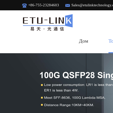
+86-755-23284603
Sales@etulinktechnology
Дом
Т