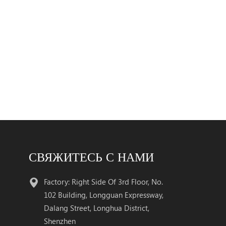
СВЯЖИТЕСЬ С НАМИ
Factory: Right Side Of 3rd Floor, No.
102 Building, Longguan Expressway,
Dalang Street, Longhua District,
Shenzhen