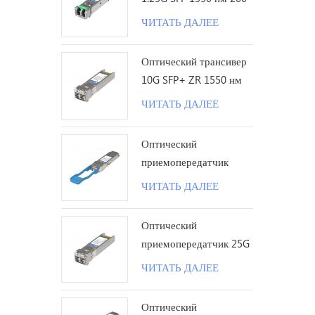
км LC
ЧИТАТЬ ДАЛЕЕ
Оптический трансивер
10G SFP+ ZR 1550 нм
120 км LC
ЧИТАТЬ ДАЛЕЕ
Оптический
приемопередатчик
100G QSFP28 LR с
ЧИТАТЬ ДАЛЕЕ
одинарной лямбдой 10
км LC
Оптический
приемопередатчик 25G
SFP28 ZR 1310 нм 80
ЧИТАТЬ ДАЛЕЕ
км LC
Оптический