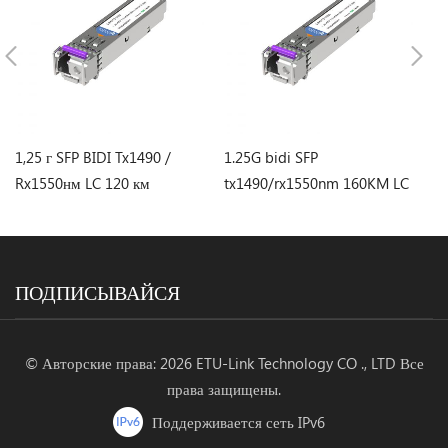
1,25 г SFP BIDI Tx1490 /
1.25G bidi SFP
1,
Rx1550нм LC 120 км
tx1490/rx1550nm 160KM LC
T
Трансивер
оптический трансивер
Т
ПОДПИСЫВАЙСЯ
© Авторские права: 2026 ETU-Link Technology CO ., LTD Все
права защищены.
Поддерживается сеть IPv6