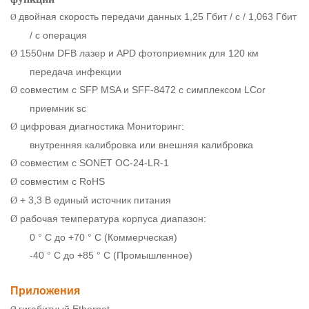
двойная скорость передачи данных 1,25 Гбит / с / 1,063 Гбит
Ø
/ с операция
1550нм DFB лазер и APD фотоприемник для 120 км
Ø
передача инфекции
совместим с SFP MSA и SFF-8472 с симплексом LCor
Ø
приемник sc
цифровая диагностика Мониторинг:
Ø
внутренняя калибровка или внешняя калибровка
совместим с SONET ОС-24-LR-1
Ø
совместим с RoHS
Ø
+ 3,3 В единый источник питания
Ø
рабочая температура корпуса диапазон:
Ø
0 ° C до +70 ° C (Коммерческая)
-40 ° C до +85 ° C (Промышленное)
Приложения