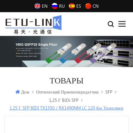
EN
RU
ES
CN
ТОВАРЫ
Дом
Оптический Приемопередатчик
SFP
1,25 Г BiDi SFP
1,25 Г SFP BIDI TX1550 / RX1490NM LC 120 Км Трансивер