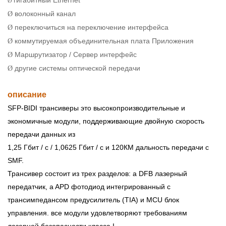
гигабитный Ethernet
Ø
волоконный канал
Ø
переключиться на переключение интерфейса
Ø
коммутируемая объединительная плата Приложения
Ø
Маршрутизатор / Сервер интерфейс
Ø
другие системы оптической передачи
Ø
описание
SFP-BIDI трансиверы это высокопроизводительные и
экономичные модули, поддерживающие двойную скорость
передачи данных из
1,25 Гбит / с / 1,0625 Гбит / с и 120КМ дальность передачи с
SMF.
Трансивер состоит из трех разделов: a DFB лазерный
передатчик, a APD фотодиод интегрированный с
трансимпедансом предусилитель (TIA) и MCU блок
управления. все модули удовлетворяют требованиям